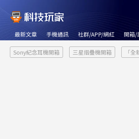
最新文章
手機通訊
社群/APP/網紅
開箱/
Sony紀念耳機開箱
三星摺疊機開箱
「全