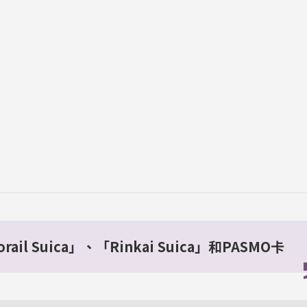
il Suica」、「Rinkai Suica」和PASMO卡