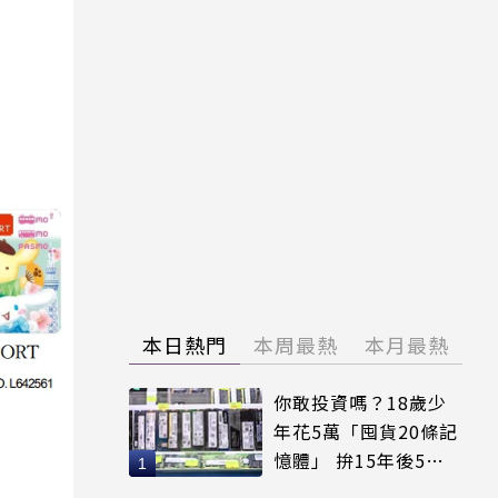
本日熱門
本周最熱
本月最熱
你敢投資嗎？18歲少
年花5萬「囤貨20條記
憶體」 拚15年後5倍
賣出