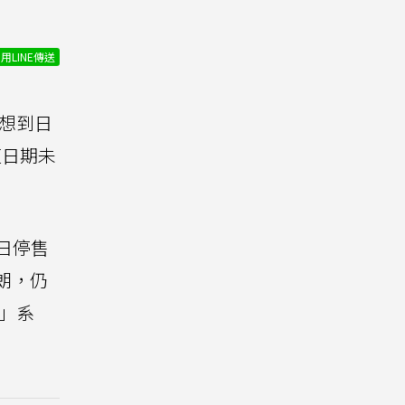
用LINE傳送
想到日
復日期未
日停售
明朗，仍
a」系