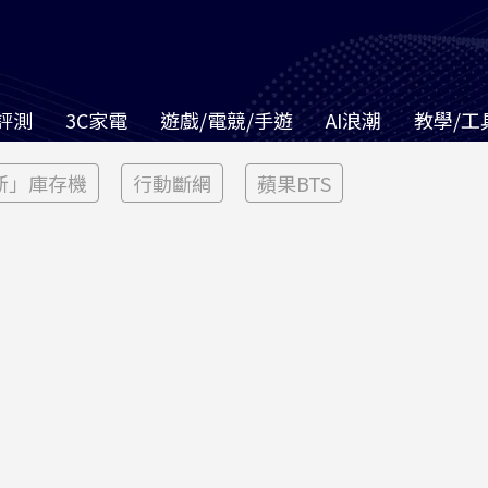
評測
3C家電
遊戲/電競/手遊
AI浪潮
教學/工
新」庫存機
行動斷網
蘋果BTS