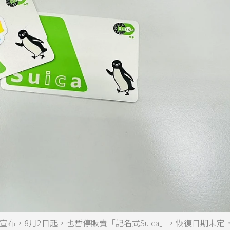
宣布，8月2日起，也暫停販賣「記名式Suica」，恢復日期未定