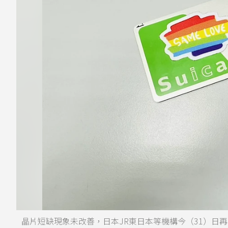
晶片短缺現象未改善，日本JR東日本等機構今（31）日再