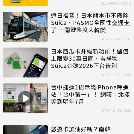
2026-04-15 09:13
遊日福音！日本熊本市不廢除
Suica、PASMO全國性
交通卡
了 一關鍵態度大轉變
2025-12-01 12:31
日本西瓜卡升級新功能！儲值
上限變30萬日圓、吉祥物
Suica企鵝2026下台告別
2025-11-11 15:08
台中捷運2招示範iPhone嗶進
站「台中第一」！ 網嘆：北捷
等到明年7月
2025-10-20 13:00
悠遊卡加油好嗎？南韓