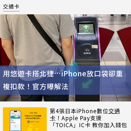
交通卡
用悠遊卡搭北捷…iPhone放口袋卻重
複扣款！官方曝解法
第4張日本iPhone數位
交通
卡
！Apple Pay支援
「TOICA」IC卡 教你加入錢包