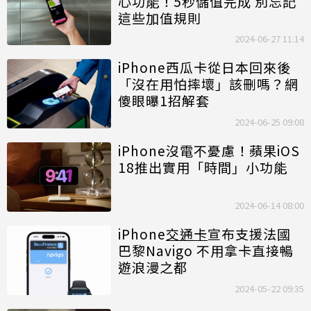
心功能！5秒儲值完成 別忘記
這些加值規則
2024-06-27 11:14
iPhone西瓜卡從日本回來後
「沒在用怕摔壞」該刪嗎？網
傻眼曝1招解套
2024-06-25 09:08
iPhone沒電不憂慮！蘋果iOS
18推出實用「時間」小功能
2024-06-14 08:00
iPhone
交通卡
宣布支援法國
巴黎Navigo 不用拿卡直接暢
遊浪漫之都
2024-05-22 09:35