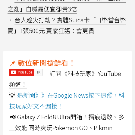
之亂」自喊最便宜卻貴3倍
．
台人趁火打劫？實體Suica卡「日幣當台幣
賣」1張500元 賣家狂語：會更貴
📌 數位新聞搶鮮看！
訂閱《科技玩家》YouTube
頻道！
💡
追新聞》》在Google News按下追蹤，科
技玩家好文不漏接！
📢 Galaxy Z Fold8 Ultra開箱！摺痕退散、多
工效能 同時爽玩Pokemon GO、Pikmin