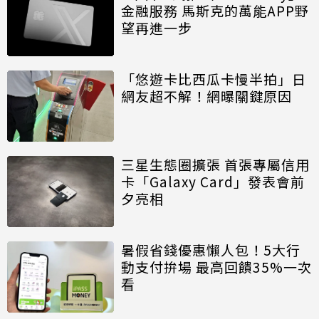
金融服務 馬斯克的萬能APP野
望再進一步
「悠遊卡比西瓜卡慢半拍」日
網友超不解！網曝關鍵原因
三星生態圈擴張 首張專屬信用
卡「Galaxy Card」發表會前
夕亮相
暑假省錢優惠懶人包！5大行
動支付拚場 最高回饋35%一次
看