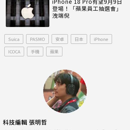
iPhone 18 Pro有望9月9日
登場！「蘋果員工抽選會」
洩端倪
Suica
PASMO
安卓
日本
iPhone
ICOCA
手機
蘋果
科技編輯 張明哲