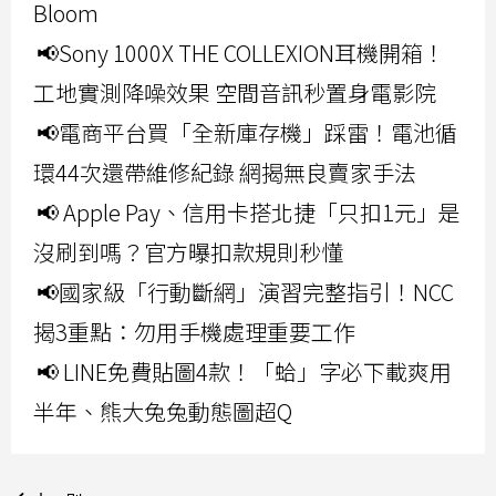
Bloom
📢Sony 1000X THE COLLEXION耳機開箱！
工地實測降噪效果 空間音訊秒置身電影院
📢電商平台買「全新庫存機」踩雷！電池循
環44次還帶維修紀錄 網揭無良賣家手法
📢 Apple Pay、信用卡搭北捷「只扣1元」是
沒刷到嗎？官方曝扣款規則秒懂
📢國家級「行動斷網」演習完整指引！NCC
揭3重點：勿用手機處理重要工作
📢 LINE免費貼圖4款！「蛤」字必下載爽用
半年、熊大兔兔動態圖超Q