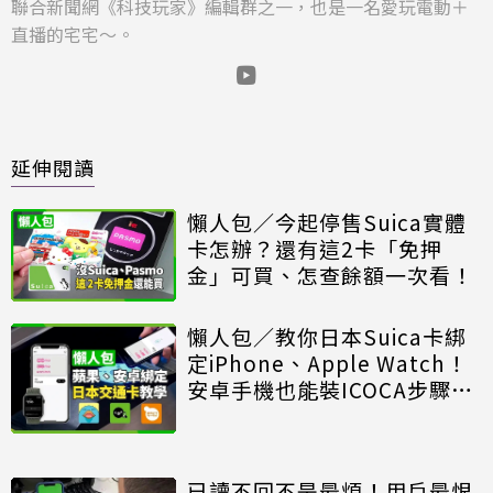
聯合新聞網《科技玩家》編輯群之一，也是一名愛玩電動＋
直播的宅宅～。
延伸閱讀
懶人包／今起停售Suica實體
卡怎辦？還有這2卡「免押
金」可買、怎查餘額一次看！
懶人包／教你日本Suica卡綁
定iPhone、Apple Watch！
安卓手機也能裝ICOCA步驟教
學
已讀不回不是最煩！用戶最恨