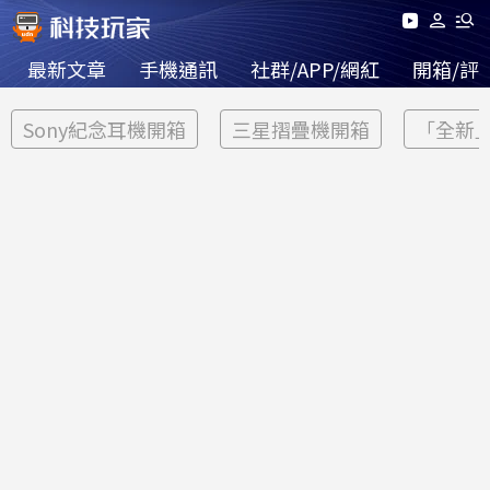
最新文章
手機通訊
社群/APP/網紅
開箱/評
Sony紀念耳機開箱
三星摺疊機開箱
「全新