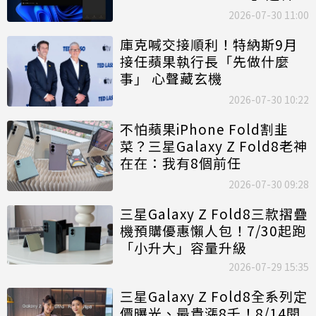
描人臉
2026-07-30 11:00
庫克喊交接順利！特納斯9月
接任蘋果執行長「先做什麼
事」 心聲藏玄機
2026-07-30 10:22
不怕蘋果iPhone Fold割韭
菜？三星Galaxy Z Fold8老神
在在：我有8個前任
2026-07-30 09:28
三星Galaxy Z Fold8三款摺疊
機預購優惠懶人包！7/30起跑
「小升大」容量升級
2026-07-29 15:35
三星Galaxy Z Fold8全系列定
價曝光、最貴漲8千！8/14開