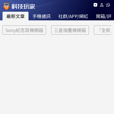
最新文章
手機通訊
社群/APP/網紅
開箱/評
Sony紀念耳機開箱
三星摺疊機開箱
「全新