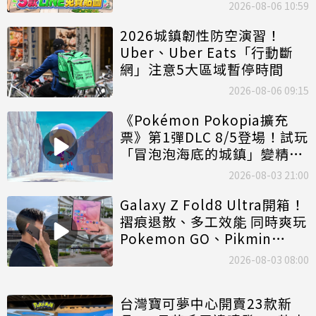
2026-08-06 10:59
2026城鎮韌性防空演習！
Uber、Uber Eats「行動斷
網」注意5大區域暫停時間
2026-08-06 09:15
《Pokémon Pokopia擴充
票》第1彈DLC 8/5登場！試玩
「冒泡泡海底的城鎮」變精神
時光屋
2026-08-03 21:00
Galaxy Z Fold8 Ultra開箱！
摺痕退散、多工效能 同時爽玩
Pokemon GO、Pikmin
Bloom
2026-08-03 08:00
台灣寶可夢中心開賣23款新