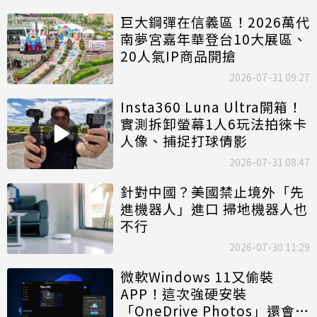
巨大鋼彈在信義區！2026萬代
南夢宮嘉年華登台10大展區、
20人氣IP商品開搶
2026-07-31 09:27
Insta360 Luna Ultra開箱！
實測拆卸螢幕1人6玩法拍徠卡
人像、捕捉打球倩影
2026-07-31 08:47
針對中國？美國禁止境外「先
進機器人」進口 掃地機器人也
不行
2026-07-30 11:29
微軟Windows 11又偷裝
APP！這次強硬安裝
「OneDrive Photos」還會掃