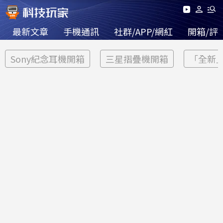
最新文章
手機通訊
社群/APP/網紅
開箱/評
Sony紀念耳機開箱
三星摺疊機開箱
「全新