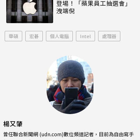
登場！「蘋果員工抽選會」
洩端倪
華碩
宏碁
個人電腦
Intel
處理器
楊又肇
曾任聯合新聞網 (udn.com)數位頻道記者，目前為自由寫手