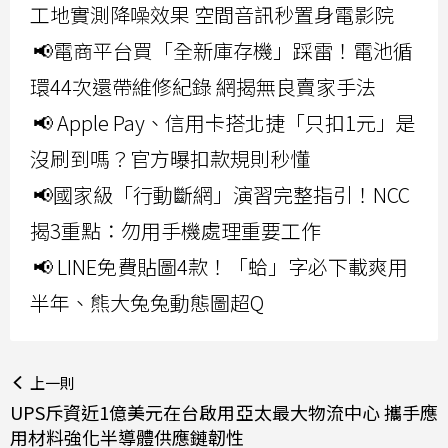
工地實測降噪效果 空間音訊秒置身電影院
📢電商平台買「全新庫存機」踩雷！電池循
環44次還帶維修紀錄 網揭無良賣家手法
📢 Apple Pay、信用卡搭北捷「只扣1元」是
沒刷到嗎？官方曝扣款規則秒懂
📢國家級「行動斷網」演習完整指引！NCC
揭3重點：勿用手機處理重要工作
📢 LINE免費貼圖4款！「蛤」字必下載爽用
半年、熊大兔兔動態圖超Q
上一則
UPS斥資近1億美元在台啟用亞太最大物流中心 攜手應
用材料強化半導體供應鏈韌性