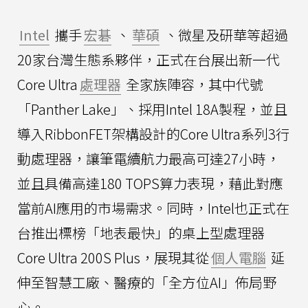
Intel
攜手
宏碁
、
華碩
、微星及研華等超過
20家台灣生態系夥伴，正式在台展出新一代
Core Ultra
處理器
全家族陣容，其中代號
「Panther Lake」、採用Intel 18A製程，並且
導入RibbonFET架構設計的Core Ultra系列3行
動處理器，讓筆電續航力最高可達27小時，
並且具備高達180 TOPS算力表現，藉此對應
當前AI應用的市場需求。同時，Intel也正式在
台推出標榜「地表最快」的桌上型處理器
Core Ultra 200S Plus，展現其從
個人電腦
延
伸至智慧工廠、醫療的「全方位AI」佈局野
心。