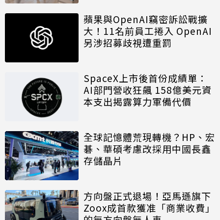
蘋果與OpenAI竊密訴訟戰擴
大！11名前員工捲入 OpenAI
另涉招募歧視遭重罰
SpaceX上市後首份成績單：
AI部門營收狂飆 158億美元資
本支出揭露算力軍備代價
全球記憶體荒現轉機？HP、宏
碁、華碩考慮改採用中國長鑫
存儲晶片
方向盤正式退場！亞馬遜旗下
Zoox成首款獲准「商業收費」
的無方向盤無人車