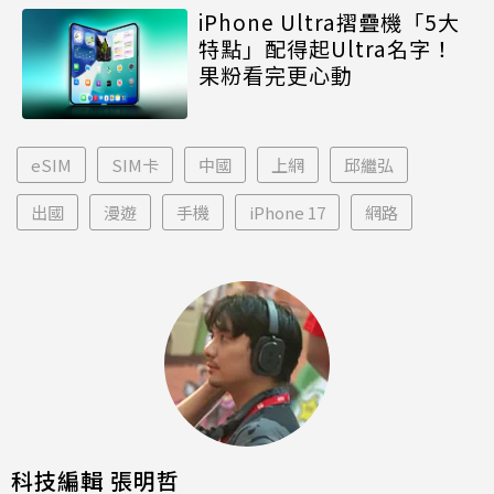
iPhone Ultra摺疊機「5大
特點」配得起Ultra名字！
果粉看完更心動
eSIM
SIM卡
中國
上網
邱繼弘
出國
漫遊
手機
iPhone 17
網路
科技編輯 張明哲