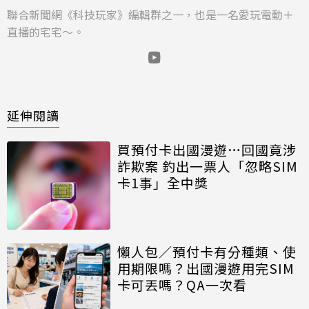
聯合新聞網《科技玩家》編輯群之一，也是一名愛玩電動＋
直播的宅宅～。
延伸閱讀
買預付卡出國漫遊…回國竟涉
詐欺案 釣出一票人「忽略SIM
卡1事」全中獎
懶人包／預付卡有分種類、使
用期限嗎？出國漫遊用完SIM
卡可丟嗎？QA一次看