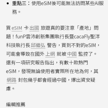
重點三：
使用eSIM後可能無法訪問某些AI服
務。
買
eSIM
卡
出國
旅遊真的要注意「產地」問
題！funP雲沛創新集團執行長暨cacaFly聖洋
科技執行長
邱繼弘
警告，買到不對的eSIM，
可能會導致在國外
上網
就被
中國
監控了。
還有一項研究報告指出，有數十款熱門
eSIM，發現無論使用者實際所在地為何，其
網路
封包幾乎都會經過中國，爆出資安疑
慮。
編輯推薦