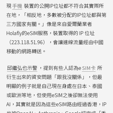
現
手機
裝置的公開IP位址都不符合其實際所
在地，「相反地，多數被分配的IP位址都與第
三方國家有關。」像是來自愛爾蘭業者
Holafly的eSIM服務，裝置取得的 IP 位址
（223.118.51.96），會讓連線流量經由中國
移動的網路轉送。
邱繼弘也示警
，提到有些人認為e
SIM卡
所
衍生出來的資安問題「跟我沒關係」，但最
明顯的例子就是自己現在身處在日本、泰國
或歐洲等地，但使用eSIM之後卻無法使用
AI，其實就是因為這些eSIM路由經過香港，IP