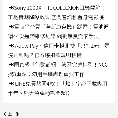
📢Sony 1000X THE COLLEXION耳機開箱！
工地實測降噪效果 空間音訊秒置身電影院
📢電商平台買「全新庫存機」踩雷！電池循
環44次還帶維修紀錄 網揭無良賣家手法
📢 Apple Pay、信用卡搭北捷「只扣1元」是
沒刷到嗎？官方曝扣款規則秒懂
📢國家級「行動斷網」演習完整指引！NCC
揭3重點：勿用手機處理重要工作
📢 LINE免費貼圖4款！「蛤」字必下載爽用
半年、熊大兔兔動態圖超Q
上一則