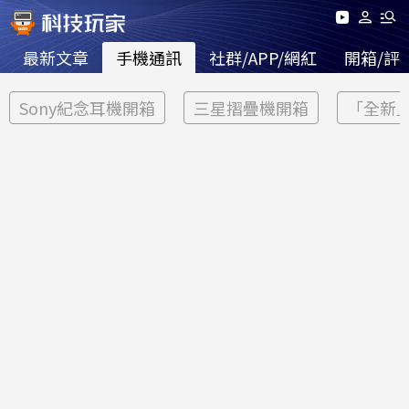
最新文章
手機通訊
社群/APP/網紅
開箱/評
Sony紀念耳機開箱
三星摺疊機開箱
「全新