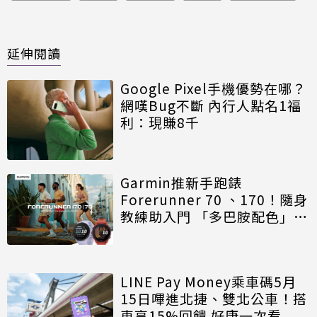
延伸閱讀
Google Pixel手機優勢在哪？
網嘆Bug不斷 內行人點名1福
利：現賺8千
Garmin推新手跑錶
Forerunner 70 、170！隨身
教練助入門 「多巴胺配色」亮
眼
LINE Pay Money乘車碼5月
15日嗶進北捷、雙北公車！搭
車享15%回饋 好康一次看