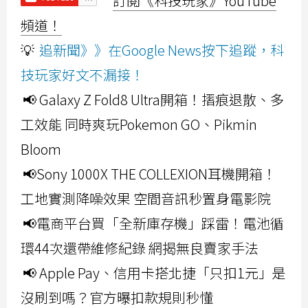
訂閱《科技玩家》YouTube
頻道！
💡
追新聞》》在Google News按下追蹤，科
技玩家好文不漏接！
📢 Galaxy Z Fold8 Ultra開箱！摺痕退散、多
工效能 同時爽玩Pokemon GO、Pikmin
Bloom
📢Sony 1000X THE COLLEXION耳機開箱！
工地實測降噪效果 空間音訊秒置身電影院
📢電商平台買「全新庫存機」踩雷！電池循
環44次還帶維修紀錄 網揭無良賣家手法
📢 Apple Pay、信用卡搭北捷「只扣1元」是
沒刷到嗎？官方曝扣款規則秒懂