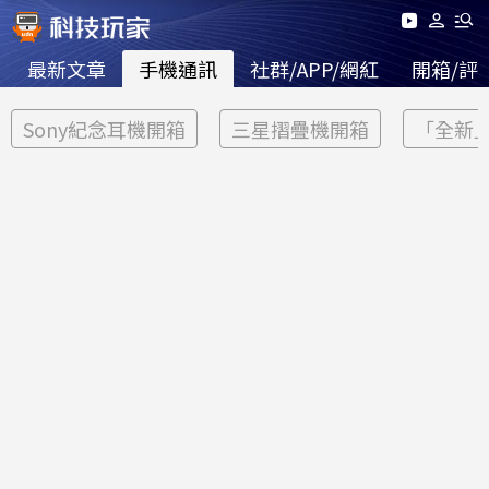
最新文章
手機通訊
社群/APP/網紅
開箱/評
Sony紀念耳機開箱
三星摺疊機開箱
「全新