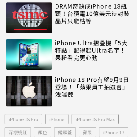
DRAM奇缺成iPhone 18瓶
頸！台積電10億美元待封裝
晶片只能枯等
iPhone Ultra摺疊機「5大
特點」配得起Ultra名字！
果粉看完更心動
iPhone 18 Pro有望9月9日
登場！「蘋果員工抽選會」
洩端倪
iPhone 18 Pro
iPhone
iPhone 18 Pro Max
深櫻桃紅
顏色
鏡頭蓋
蘋果
iPhone 17