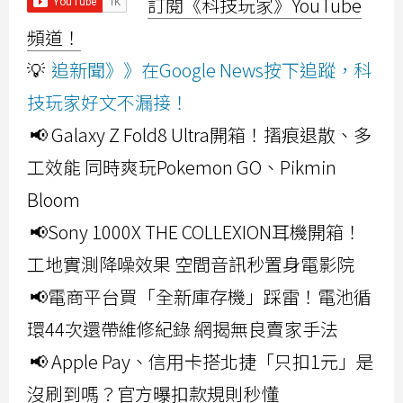
訂閱《科技玩家》YouTube
頻道！
💡
追新聞》》在Google News按下追蹤，科
技玩家好文不漏接！
📢 Galaxy Z Fold8 Ultra開箱！摺痕退散、多
工效能 同時爽玩Pokemon GO、Pikmin
Bloom
📢Sony 1000X THE COLLEXION耳機開箱！
工地實測降噪效果 空間音訊秒置身電影院
📢電商平台買「全新庫存機」踩雷！電池循
環44次還帶維修紀錄 網揭無良賣家手法
📢 Apple Pay、信用卡搭北捷「只扣1元」是
沒刷到嗎？官方曝扣款規則秒懂