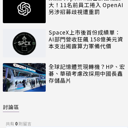
大！11名前員工捲入 OpenAI
另涉招募歧視遭重罰
SpaceX上市後首份成績單：
AI部門營收狂飆 158億美元資
本支出揭露算力軍備代價
全球記憶體荒現轉機？HP、宏
碁、華碩考慮改採用中國長鑫
存儲晶片
討論區
共有
0
則留言