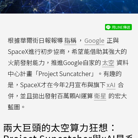
用LINE傳送
根據華爾街日報報導
指稱
，
Google
正與
SpaceX進行初步協商，希望能借助其強大的
火箭發射能力，推進Google自家的
太空
資料
中心計畫「Project Suncatcher」。有趣的
是，SpaceX才在今年2月宣布與旗下
xAI
合
併，並且拋出發射百萬顆AI運算
衛星
的宏大
藍圖。
兩大巨頭的太空算力狂想：