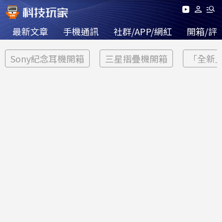
最新文章
手機通訊
社群/APP/網紅
開箱/評
Sony紀念耳機開箱
三星摺疊機開箱
「全新