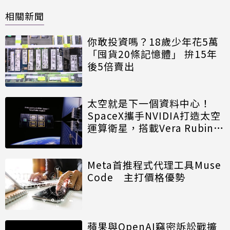
相關新聞
你敢投資嗎？18歲少年花5萬
「囤貨20條記憶體」 拚15年
後5倍賣出
太空就是下一個資料中心！
SpaceX攜手NVIDIA打造太空
運算衛星，搭載Vera Rubin運
算模組
Meta首推程式代理工具Muse
Code 主打價格優勢
蘋果與OpenAI竊密訴訟戰擴