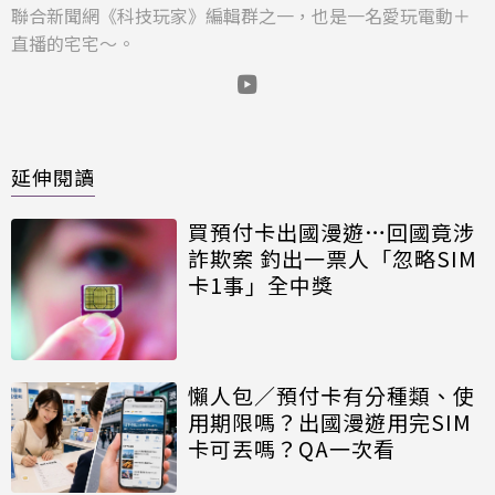
聯合新聞網《科技玩家》編輯群之一，也是一名愛玩電動＋
直播的宅宅～。
延伸閱讀
買預付卡出國漫遊…回國竟涉
詐欺案 釣出一票人「忽略SIM
卡1事」全中獎
懶人包／預付卡有分種類、使
用期限嗎？出國漫遊用完SIM
卡可丟嗎？QA一次看