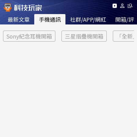
最新文章
手機通訊
社群/APP/網紅
開箱/評
Sony紀念耳機開箱
三星摺疊機開箱
「全新