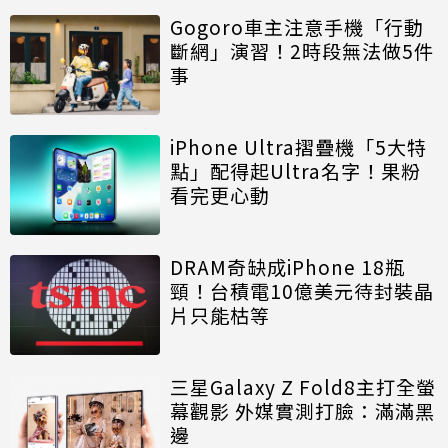
Gogoro車主注意手機「行動
斷網」演習！2時段無法做5件
事
iPhone Ultra摺疊機「5大特
點」配得起Ultra名字！果粉
看完更心動
DRAM奇缺成iPhone 18瓶
頸！台積電10億美元待封裝晶
片只能枯等
三星Galaxy Z Fold8主打全螢
幕觀影 外媒實測打臉：滿滿黑
邊