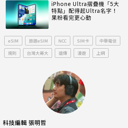
iPhone Ultra摺疊機「5大
特點」配得起Ultra名字！
果粉看完更心動
eSIM
旅遊eSIM
NCC
SIM卡
中華電信
規則
台灣大哥大
遠傳
漫遊
上網
科技編輯 張明哲