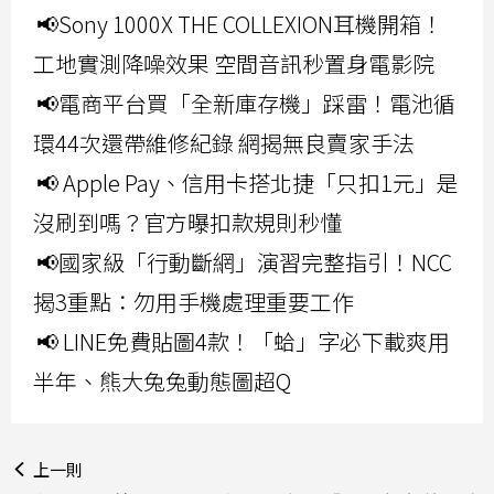
📢Sony 1000X THE COLLEXION耳機開箱！
工地實測降噪效果 空間音訊秒置身電影院
📢電商平台買「全新庫存機」踩雷！電池循
環44次還帶維修紀錄 網揭無良賣家手法
📢 Apple Pay、信用卡搭北捷「只扣1元」是
沒刷到嗎？官方曝扣款規則秒懂
📢國家級「行動斷網」演習完整指引！NCC
揭3重點：勿用手機處理重要工作
📢 LINE免費貼圖4款！「蛤」字必下載爽用
半年、熊大兔兔動態圖超Q
上一則