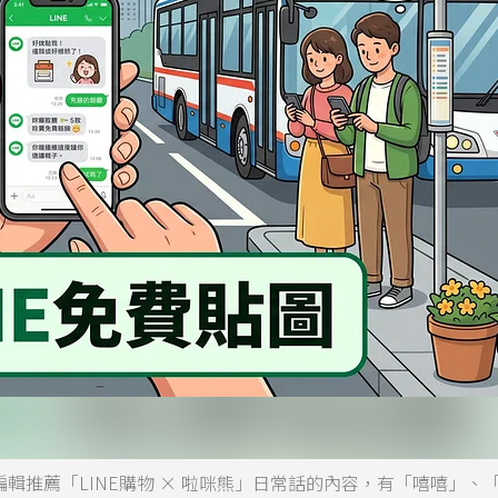
編輯推薦「LINE購物 × 啦咪熊」日常話的內容，有「嘻嘻」、