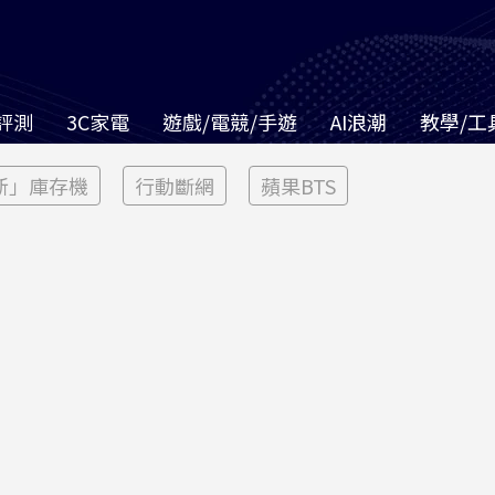
評測
3C家電
遊戲/電競/手遊
AI浪潮
教學/工
新」庫存機
行動斷網
蘋果BTS