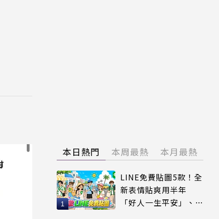
本日熱門
本周最熱
本月最熱
LINE免費貼圖5款！全
新表情貼爽用半年
「好人一生平安」、
「好熱」必用