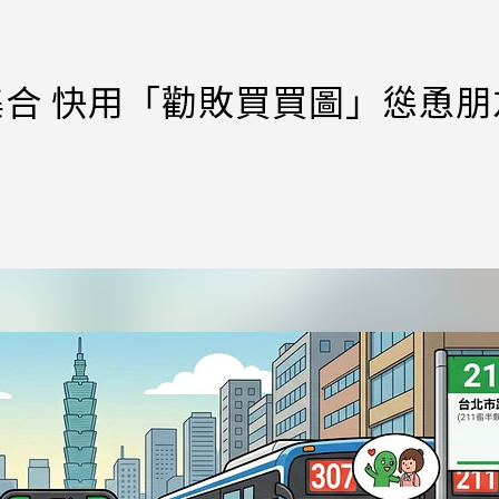
孩集合 快用「勸敗買買圖」慫恿