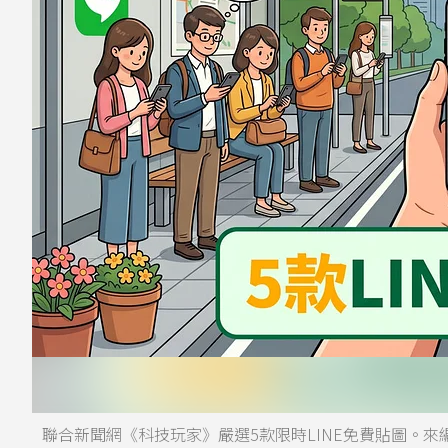
聯合新聞網《科技玩家》嚴選5款限時LINE免費貼圖。來