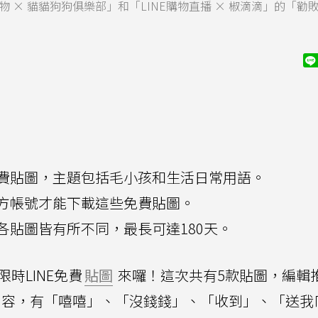
 × 貓貓狗狗俱樂部」和「LINE購物直播 × 椒滴滴」的「勸
款免費貼圖，主題包括毛小孩和生活日常用語。
方帳號才能下載這些免費貼圖。
各貼圖皆有所不同，最長可達180天。
時LINE免費
貼圖
來囉！這次共有5款貼圖，編輯
話的內容，有「嘻嘻」、「沒錢錢」、「收到」、「送我