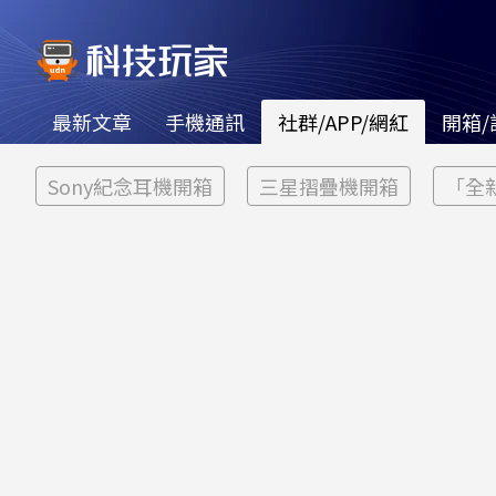
最新文章
手機通訊
社群/APP/網紅
開箱/
Sony紀念耳機開箱
三星摺疊機開箱
「全