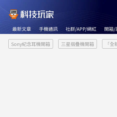
最新文章
手機通訊
社群/APP/網紅
開箱/
Sony紀念耳機開箱
三星摺疊機開箱
「全