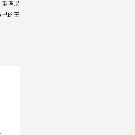
，重溫以
自己的王
院