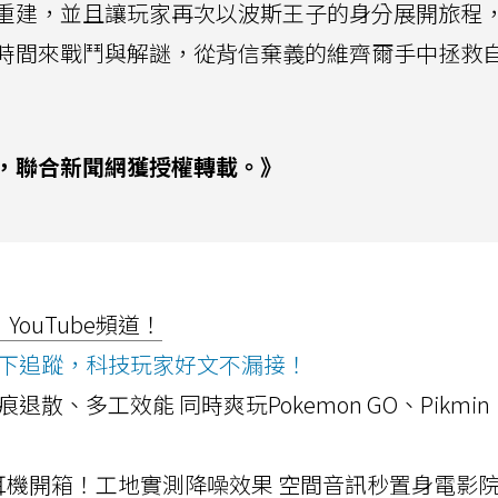
重建，並且讓玩家再次以波斯王子的身分展開旅程
時間來戰鬥與解謎，從背信棄義的維齊爾手中拯救
，聯合新聞網獲授權轉載。》
ouTube頻道！
ws按下追蹤，科技玩家好文不漏接！
a開箱！摺痕退散、多工效能 同時爽玩Pokemon GO、Pikmin
LLEXION耳機開箱！工地實測降噪效果 空間音訊秒置身電影