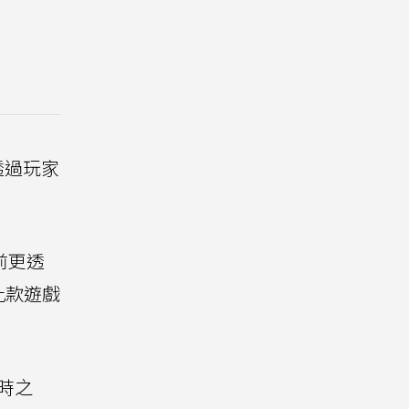
透過玩家
前更透
此款遊戲
時之