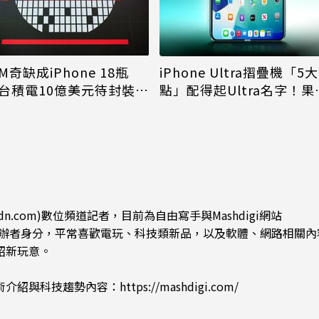
M奇缺成iPhone 18瓶
iPhone Ultra摺疊機「5
台積電10億美元待封裝晶
點」配得起Ultra名字！果
能枯等
看完更心動
dn.com)數位頻道記者，目前為自由寫手與Mashdigi網站
.com)創辦者身分，平常喜歡電玩、科技類新品，以及軟體、網路相關
紹新玩意。
術介紹與科技趨勢內容：
https://mashdigi.com/