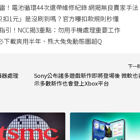
雷！電池循環44次還帶維修紀錄 網揭無良賣家手法
北捷「只扣1元」是沒刷到嗎？官方曝扣款規則秒懂
指引！NCC揭3重點：勿用手機處理重要工作
」字必下載爽用半年、熊大兔兔動態圖超Q
下一
讀器處理
Sony公布諸多遊戲新作即將登場後 微軟也
示多數新作也會登上Xbox平台