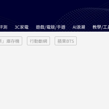
評測
3C家電
遊戲/電競/手遊
AI浪潮
教學/工
新」庫存機
行動斷網
蘋果BTS