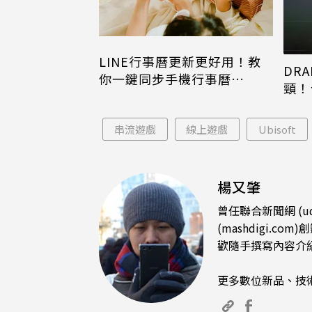
LINE行事曆更新更好用！教
DRA
你一鍵同步手機行事曆
頸！
iPhone、Android都能用
片只
串流遊戲
線上遊戲
Ubisoft
楊又肇
曾任聯合新聞網 (u
(mashdigi
歡隨手撰寫內容介
更多數位新品、技