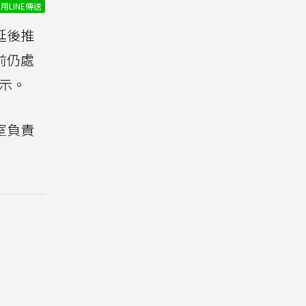
用LINE傳送
延後推
前仍處
展示。
室負責