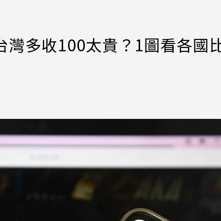
」台灣多收100太貴？1圖看各國