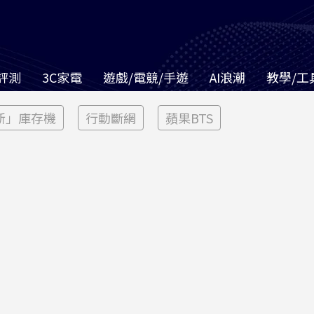
評測
3C家電
遊戲/電競/手遊
AI浪潮
教學/工
新」庫存機
行動斷網
蘋果BTS