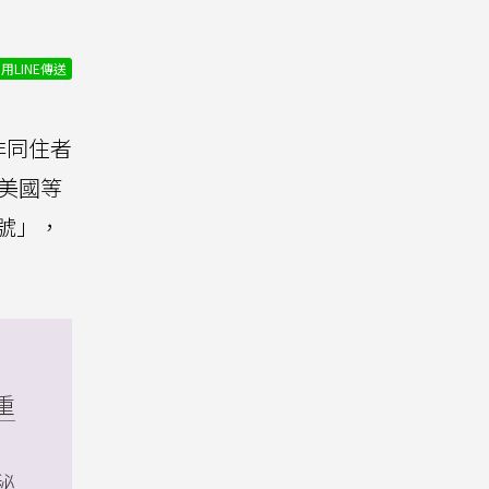
用LINE傳送
非同住者
、美國等
帳號」，
重
秘