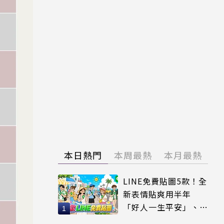
本日熱門
本周最熱
本月最熱
LINE免費貼圖5款！全
新表情貼爽用半年
「好人一生平安」、
「好熱」必用