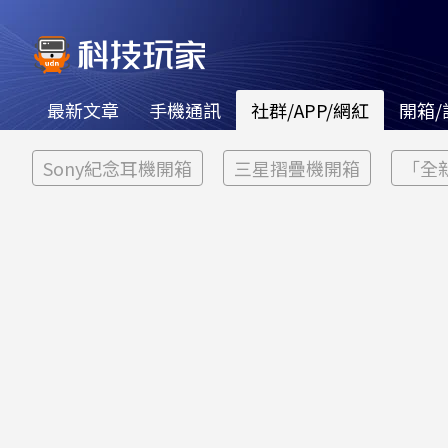
最新文章
手機通訊
社群/APP/網紅
開箱/
Sony紀念耳機開箱
三星摺疊機開箱
「全