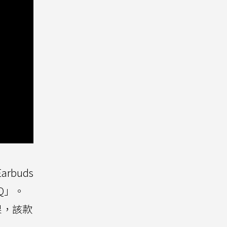
arbuds
Q」。
果，該款