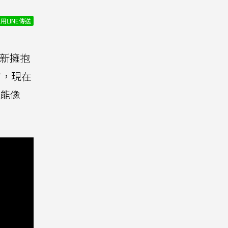
用LINE傳送
重新擁抱
市，現在
能像