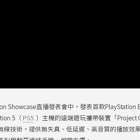
on Showcase直播發表會中，發表首款PlayStation E
on 5（
PS5
）主機的遠端遊玩攜帶裝置「Project 
強調透過新的無線技術，提供無失真、低延遲、高音質的播放效