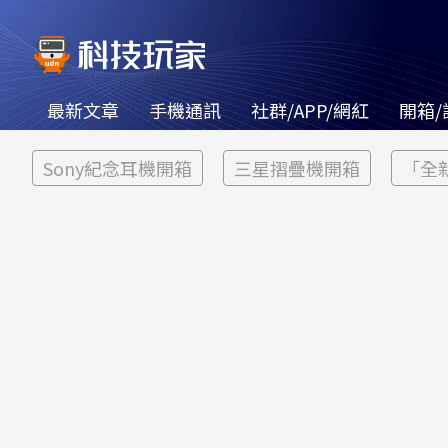
最新文章
手機通訊
社群/APP/網紅
開箱/
Sony紀念耳機開箱
三星摺疊機開箱
「全