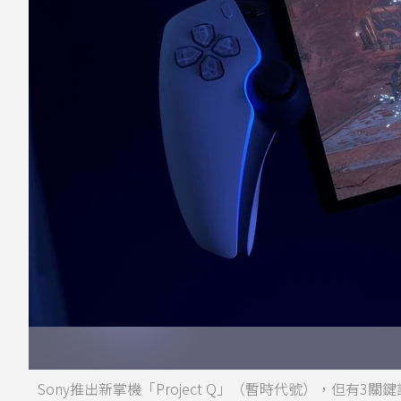
Sony推出新掌機「Project Q」（暫時代號），但有3關鍵讓