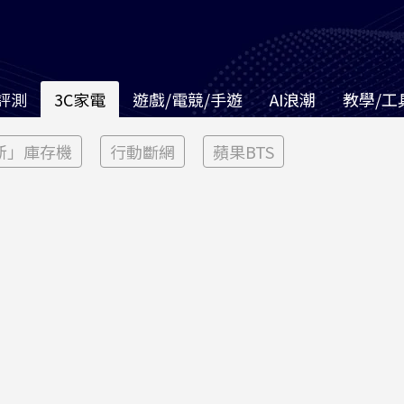
評測
3C家電
遊戲/電競/手遊
AI浪潮
教學/工
新」庫存機
行動斷網
蘋果BTS