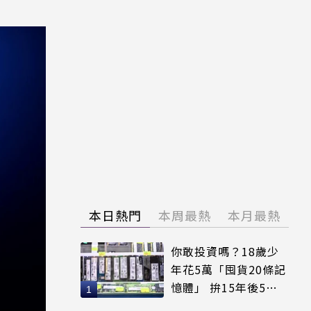
本日熱門
本周最熱
本月最熱
你敢投資嗎？18歲少
年花5萬「囤貨20條記
憶體」 拚15年後5倍
賣出