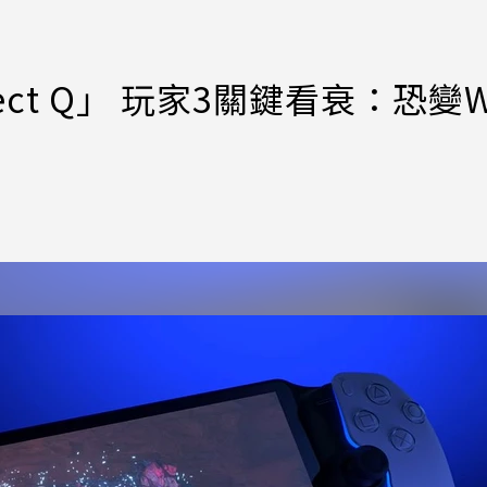
ect Q」 玩家3關鍵看衰：恐變Wi