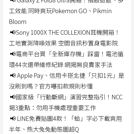
工效能 同時爽玩Pokemon GO、Pikmin
Bloom
📢Sony 1000X THE COLLEXION耳機開箱！
工地實測降噪效果 空間音訊秒置身電影院
📢電商平台買「全新庫存機」踩雷！電池循
環44次還帶維修紀錄 網揭無良賣家手法
📢 Apple Pay、信用卡搭北捷「只扣1元」是
沒刷到嗎？官方曝扣款規則秒懂
📢國家級「行動斷網」演習完整指引！NCC
揭3重點：勿用手機處理重要工作
📢 LINE免費貼圖4款！「蛤」字必下載爽用
半年、熊大兔兔動態圖超Q