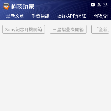
最新文章
手機通訊
社群/APP/網紅
開箱/評
Sony紀念耳機開箱
三星摺疊機開箱
「全新