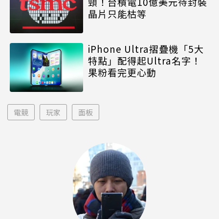
頸！台積電10億美元待封裝
晶片只能枯等
iPhone Ultra摺疊機「5大
特點」配得起Ultra名字！
果粉看完更心動
電競
玩家
面板