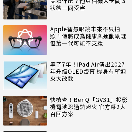
民眾什麼？他買相機大卡關 3
狀態一同受害
Apple智慧眼鏡未來不只拍
照！傳將成為健康與運動助理
但第一代可能不支援
等了7年！iPad Air傳出2027
年升級OLED螢幕 機身有望迎
來大改款
快檢查！BenQ「GV31」投影
機電池恐過熱起火 官方祭2大
召回方案