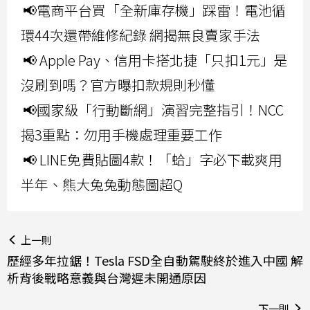
📢電商平台買「全新庫存機」踩雷！電池循
環44次還帶維修紀錄 網揭無良賣家手法
📢 Apple Pay、信用卡搭北捷「只扣1元」是
沒刷到嗎？官方曝扣款規則秒懂
📢國家級「行動斷網」演習完整指引！NCC
揭3重點：勿用手機處理重要工作
📢 LINE免費貼圖4款！「蛤」字必下載爽用
半年、熊大兔兔動態圖超Q
上一則
歷經多年拉鋸！Tesla FSD全自動駕駛終於進入中國 解
析背後戰略意義與台灣遲未開通原因
下一則