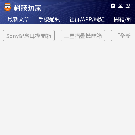
最新文章
手機通訊
社群/APP/網紅
開箱/評
Sony紀念耳機開箱
三星摺疊機開箱
「全新