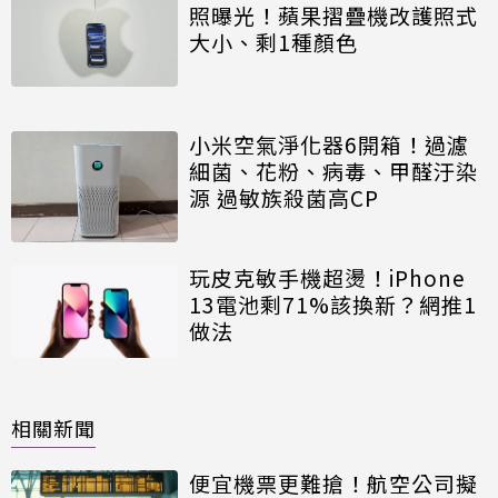
照曝光！蘋果摺疊機改護照式
大小、剩1種顏色
小米空氣淨化器6開箱！過濾
細菌、花粉、病毒、甲醛汙染
源 過敏族殺菌高CP
玩皮克敏手機超燙！iPhone
13電池剩71%該換新？網推1
做法
相關新聞
便宜機票更難搶！航空公司擬