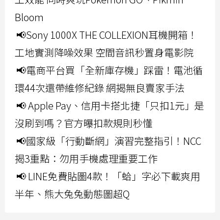
Bloom
📢Sony 1000X THE COLLEXION耳機開箱！
工地實測降噪效果 空間音訊秒置身電影院
📢電商平台買「全新庫存機」踩雷！電池循
環44次還帶維修紀錄 網揭無良賣家手法
📢 Apple Pay、信用卡搭北捷「只扣1元」是
沒刷到嗎？官方曝扣款規則秒懂
📢國家級「行動斷網」演習完整指引！NCC
揭3重點：勿用手機處理重要工作
📢 LINE免費貼圖4款！「蛤」字必下載爽用
半年、熊大兔兔動態圖超Q