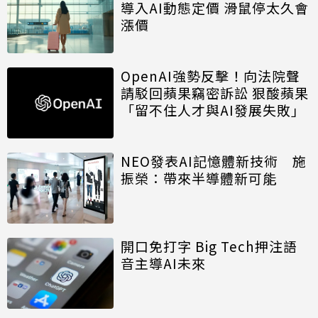
導入AI動態定價 滑鼠停太久會
漲價
OpenAI強勢反擊！向法院聲
請駁回蘋果竊密訴訟 狠酸蘋果
「留不住人才與AI發展失敗」
NEO發表AI記憶體新技術 施
振榮：帶來半導體新可能
開口免打字 Big Tech押注語
音主導AI未來