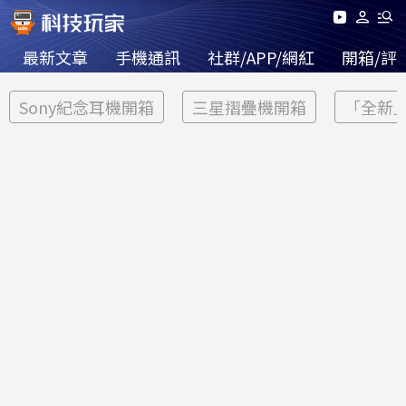
最新文章
手機通訊
社群/APP/網紅
開箱/評
Sony紀念耳機開箱
三星摺疊機開箱
「全新