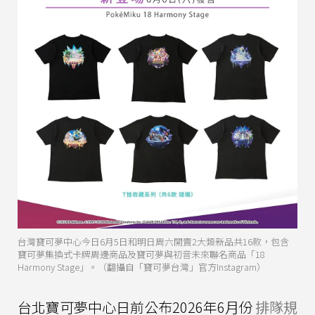
台灣寶可夢中心今日6月5日和明日周六開賣2大類新品共16款，包含
寶可夢集換式卡牌周邊商品及寶可夢與初音未來聯名商品「18
Harmony Stage」。（翻攝自「寶可夢台灣」官方Instagram）
台北寶可夢中心日前公布2026年6月份
排隊規