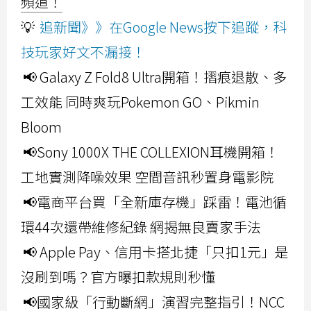
頻道！
💡
追新聞》》在Google News按下追蹤，科
技玩家好文不漏接！
📢 Galaxy Z Fold8 Ultra開箱！摺痕退散、多
工效能 同時爽玩Pokemon GO、Pikmin
Bloom
📢Sony 1000X THE COLLEXION耳機開箱！
工地實測降噪效果 空間音訊秒置身電影院
📢電商平台買「全新庫存機」踩雷！電池循
環44次還帶維修紀錄 網揭無良賣家手法
📢 Apple Pay、信用卡搭北捷「只扣1元」是
沒刷到嗎？官方曝扣款規則秒懂
📢國家級「行動斷網」演習完整指引！NCC