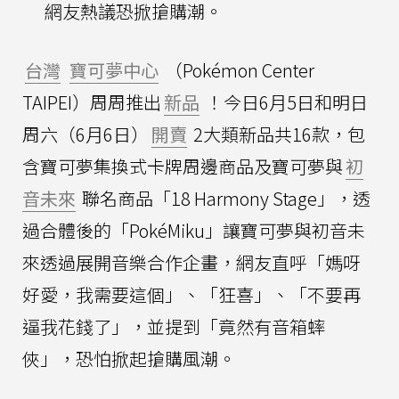
網友熱議恐掀搶購潮。
台灣
寶可夢中心
（Pokémon Center
TAIPEI）周周推出
新品
！今日6月5日和明日
周六（6月6日）
開賣
2大類新品共16款，包
含寶可夢集換式卡牌周邊商品及寶可夢與
初
音未來
聯名商品「18 Harmony Stage」，透
過合體後的「PokéMiku」讓寶可夢與初音未
來透過展開音樂合作企畫，網友直呼「媽呀
好愛，我需要這個」、「狂喜」、「不要再
逼我花錢了」，並提到「竟然有音箱蟀
俠」，恐怕掀起搶購風潮。