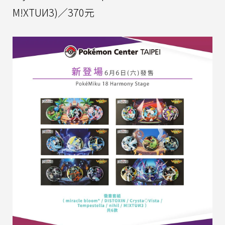
M!XTUИ3)／370元