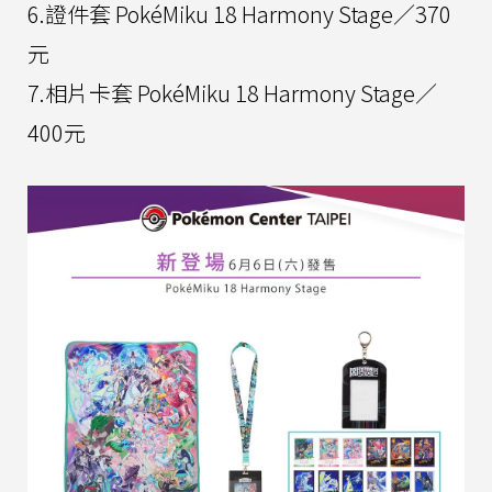
6.證件套 PokéMiku 18 Harmony Stage／370
元
7.相片卡套 PokéMiku 18 Harmony Stage／
400元