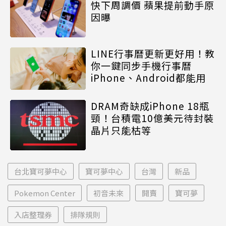
快下周調價 蘋果提前動手原
因曝
LINE行事曆更新更好用！教
你一鍵同步手機行事曆
iPhone、Android都能用
DRAM奇缺成iPhone 18瓶
頸！台積電10億美元待封裝
晶片只能枯等
台北寶可夢中心
寶可夢中心
台灣
新品
Pokemon Center
初音未來
開賣
寶可夢
入店整理券
排隊規則