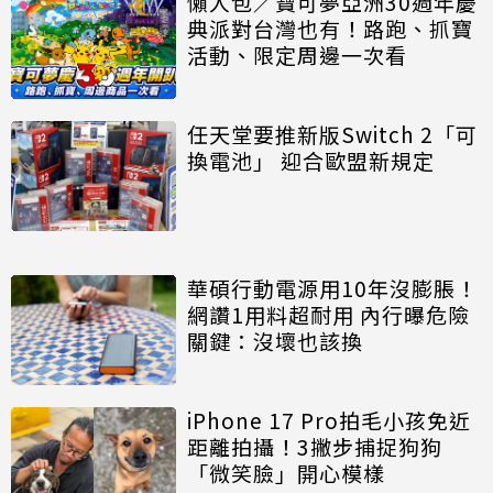
懶人包／寶可夢亞洲30週年慶
典派對台灣也有！路跑、抓寶
活動、限定周邊一次看
任天堂要推新版Switch 2「可
換電池」 迎合歐盟新規定
華碩行動電源用10年沒膨脹！
網讚1用料超耐用 內行曝危險
關鍵：沒壞也該換
iPhone 17 Pro拍毛小孩免近
距離拍攝！3撇步捕捉狗狗
「微笑臉」開心模樣