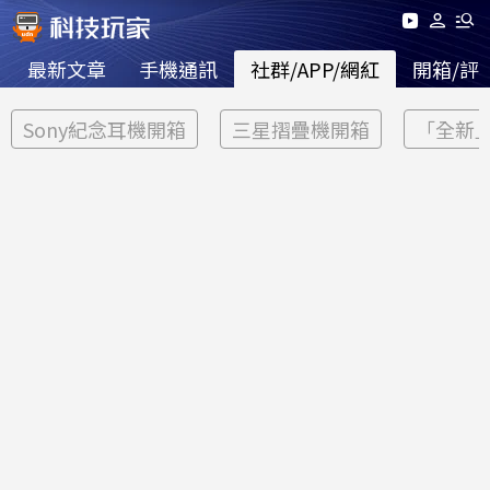
最新文章
手機通訊
社群/APP/網紅
開箱/評
Sony紀念耳機開箱
三星摺疊機開箱
「全新