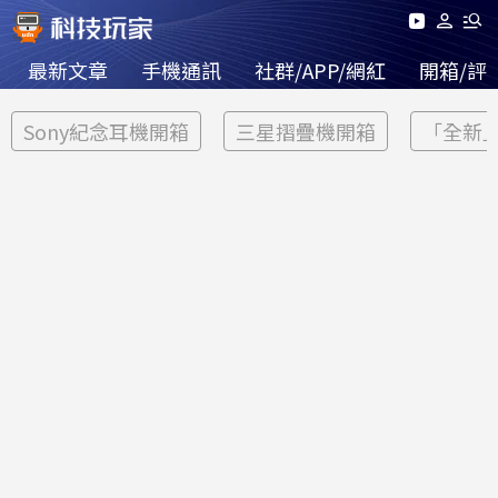
最新文章
手機通訊
社群/APP/網紅
開箱/評
Sony紀念耳機開箱
三星摺疊機開箱
「全新