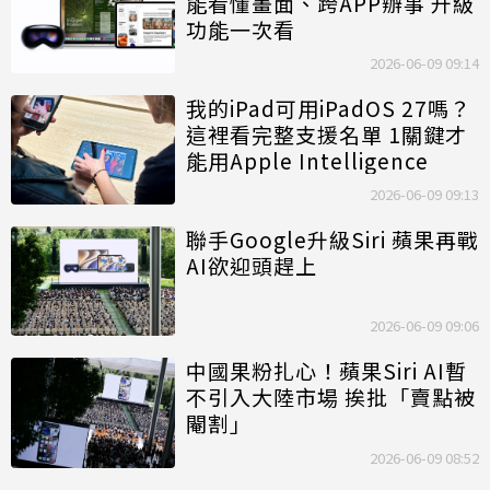
能看懂畫面、跨APP辦事 升級
功能一次看
2026-06-09 09:14
我的iPad可用iPadOS 27嗎？
這裡看完整支援名單 1關鍵才
能用Apple Intelligence
2026-06-09 09:13
聯手Google升級Siri 蘋果再戰
AI欲迎頭趕上
2026-06-09 09:06
中國果粉扎心！蘋果Siri AI暫
不引入大陸市場 挨批「賣點被
閹割」
2026-06-09 08:52