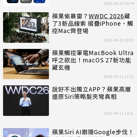
2026-06-15 09:44
蘋果偷暴雷？
WWDC 2026
藏
了3新品線索 摺疊iPhone、觸
控Mac齊登場
2026-06-15 08:47
蘋果觸控筆電MacBook Ultra
呼之欲出！macOS 27新功能
藏玄機
2026-06-11 11:01
說好不出獨立APP？蘋果高層
還原Siri策略髮夾彎真相
2026-06-11 10:21
蘋果Siri AI跟隨Google步伐！