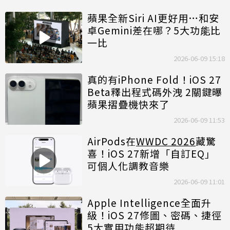
蘋果全新Siri AI更好用…和安
卓Gemini差在哪？5大功能比
一比
2026-06-09 15:18
真的有iPhone Fold！iOS 27
Beta釋出程式碼外洩 2關鍵曝
蘋果摺疊機快來了
2026-06-09 11:53
AirPods在
WWDC 2026
藏驚
喜！iOS 27新增「自訂EQ」
可個人化調教音樂
2026-06-09 11:01
Apple Intelligence全面升
級！iOS 27修圖、密碼、捷徑
5大實用功能超期待