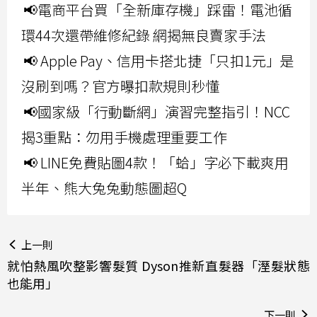
📢電商平台買「全新庫存機」踩雷！電池循
環44次還帶維修紀錄 網揭無良賣家手法
📢 Apple Pay、信用卡搭北捷「只扣1元」是
沒刷到嗎？官方曝扣款規則秒懂
📢國家級「行動斷網」演習完整指引！NCC
揭3重點：勿用手機處理重要工作
📢 LINE免費貼圖4款！「蛤」字必下載爽用
半年、熊大兔兔動態圖超Q
上一則
就怕熱風吹整影響髮質 Dyson推新直髮器「溼髮狀態
也能用」
下一則