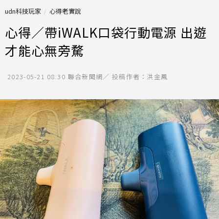
udn科技玩家
心得老實說
心得／帶iWALK口袋行動電源 出遊
才能心無旁騖
2023-05-21 08:30
聯合新聞網／ 投稿作者：洪金鳳