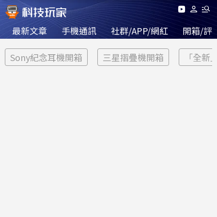
最新文章
手機通訊
社群/APP/網紅
開箱/評
Sony紀念耳機開箱
三星摺疊機開箱
「全新