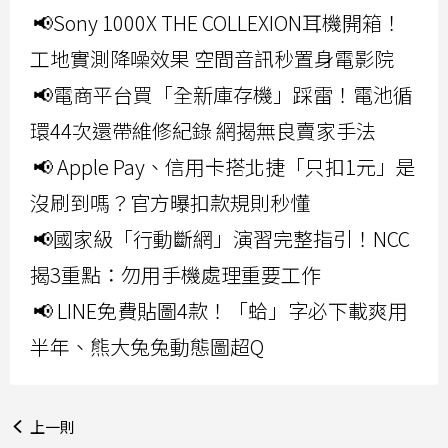
📢Sony 1000X THE COLLEXION耳機開箱！
工地實測降噪效果 空間音訊秒置身電影院
📢電商平台買「全新庫存機」踩雷！電池循
環44次還帶維修紀錄 網揭無良賣家手法
📢 Apple Pay、信用卡搭北捷「只扣1元」是
沒刷到嗎？官方曝扣款規則秒懂
📢國家級「行動斷網」演習完整指引！NCC
揭3重點：勿用手機處理重要工作
📢 LINE免費貼圖4款！「蛤」字必下載爽用
半年、熊大兔兔動態圖超Q
上一則