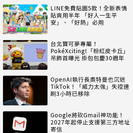
LINE免費貼圖5款！全新表情
貼爽用半年 「好人一生平
安」、「好熱」必用
台北寶可夢專屬！
PokéXciting!「粉紅皮卡丘」
吊飾首曝光 掛包包慶30週年
OpenAI執行長奧特曼也沉迷
TikTok！「威力太強」失控連
刷3小時已移除
Google將砍Gmail神功能！
2027年起停止支援第三方地址
寄信