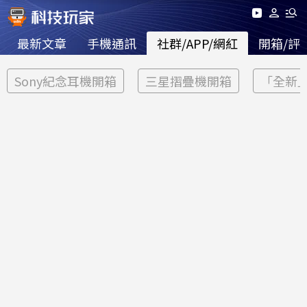
最新文章
手機通訊
社群/APP/網紅
開箱/評
Sony紀念耳機開箱
三星摺疊機開箱
「全新