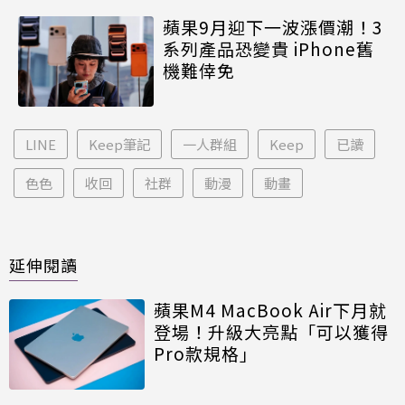
蘋果9月迎下一波漲價潮！3
系列產品恐變貴 iPhone舊
機難倖免
LINE
Keep筆記
一人群組
Keep
已讀
色色
收回
社群
動漫
動畫
延伸閱讀
蘋果M4 MacBook Air下月就
登場！升級大亮點「可以獲得
Pro款規格」