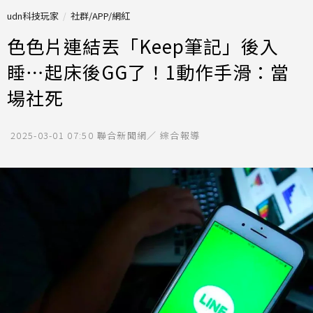
udn科技玩家
社群/APP/網紅
色色片連結丟「Keep筆記」後入
睡⋯起床後GG了！1動作手滑：當
場社死
2025-03-01 07:50
聯合新聞網／ 綜合報導