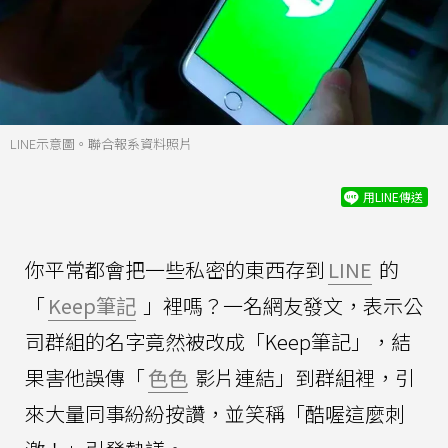
LINE示意圖。聯合報系資料照片
用LINE傳送
你平常都會把一些私密的東西存到
LINE
的
「
Keep筆記
」裡嗎？一名網友發文，表示公
司群組的名字竟然被改成「Keep筆記」，結
果害他誤傳「
色色
影片連結」到群組裡，引
來大量同事紛紛按讚，並笑稱「酷喔這麼刺