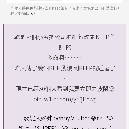
一名網友將色色片連結丟到Keep筆記，後來才發現是公司群遭改名。
（圖／翻攝自
X
）
乾是哪個小兔把公司群組名改成 KEEP 筆
記 的
救命啊~~~~~~
昨天傳了幾個BL H動漫 到KEEP就睡著了
~
現在已經30個人看到我要立即去波蘭🥲
pic.twitter.com/yflijtfYwg
— 裴妮大姊姊 penny VTuber 💎🍺 TSA
所屬 【SUPER】 (@penny_so_good)