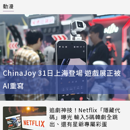
動漫
ChinaJoy 31日上海登場 遊戲展正被
AI重寫
追劇神技！Netflix「隱藏代
碼」曝光 輸入5碼韓劇全跳
出、還有星爺專屬彩蛋