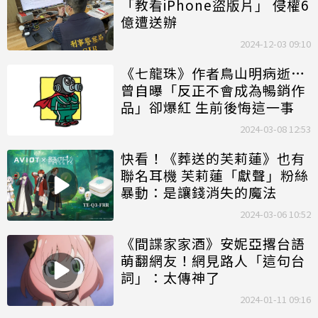
「教看iPhone盜版片」 侵權6
億遭送辦
2024-12-03 09:10
《七龍珠》作者鳥山明病逝…
曾自曝「反正不會成為暢銷作
品」卻爆紅 生前後悔這一事
2024-03-08 12:53
快看！《葬送的芙莉蓮》也有
聯名耳機 芙莉蓮「獻聲」粉絲
暴動：是讓錢消失的魔法
2024-03-06 10:52
《間諜家家酒》安妮亞撂台語
萌翻網友！網見路人「這句台
詞」：太傳神了
2024-01-11 09:16