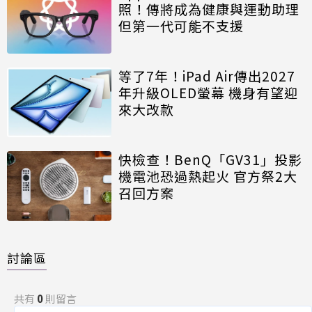
照！傳將成為健康與運動助理
但第一代可能不支援
等了7年！iPad Air傳出2027
年升級OLED螢幕 機身有望迎
來大改款
快檢查！BenQ「GV31」投影
機電池恐過熱起火 官方祭2大
召回方案
討論區
共有
0
則留言