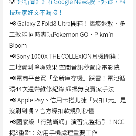
💡
追新聞》》在Google News按下追蹤，科
技玩家好文不漏接！
📢 Galaxy Z Fold8 Ultra開箱！摺痕退散、多
工效能 同時爽玩Pokemon GO、Pikmin
Bloom
📢Sony 1000X THE COLLEXION耳機開箱！
工地實測降噪效果 空間音訊秒置身電影院
📢電商平台買「全新庫存機」踩雷！電池循
環44次還帶維修紀錄 網揭無良賣家手法
📢 Apple Pay、信用卡搭北捷「只扣1元」是
沒刷到嗎？官方曝扣款規則秒懂
📢國家級「行動斷網」演習完整指引！NCC
揭3重點：勿用手機處理重要工作