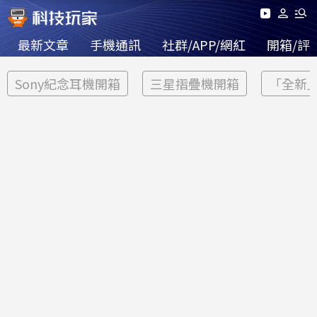
最新文章
手機通訊
社群/APP/網紅
開箱/評
Sony紀念耳機開箱
三星摺疊機開箱
「全新