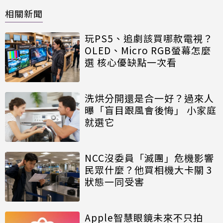
相關新聞
玩PS5、追劇該買哪款電視？
OLED、Micro RGB螢幕怎麼
選 核心優缺點一次看
洗烘分開還是合一好？過來人
曝「盲目跟風會後悔」 小家庭
就選它
NCC沒委員「滅團」危機影響
民眾什麼？他買相機大卡關 3
狀態一同受害
Apple智慧眼鏡未來不只拍