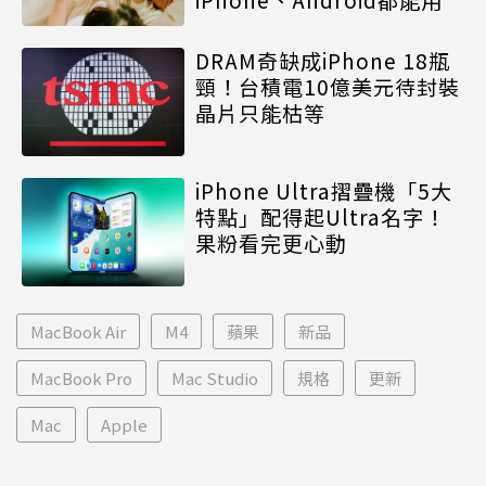
DRAM奇缺成iPhone 18瓶
頸！台積電10億美元待封裝
晶片只能枯等
iPhone Ultra摺疊機「5大
特點」配得起Ultra名字！
果粉看完更心動
MacBook Air
M4
蘋果
新品
MacBook Pro
Mac Studio
規格
更新
Mac
Apple