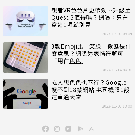
想看VR
色色
片更帶勁⋯升級至
Quest 3值得嗎？網曝：只在
意這1項就別買
2023-12-07 09:04
3款Emoji比「笑臉」還謎是什
麼意思？網曝這表情符號可
「用在
色色
」
2023-11-14 08:31
成人想
色色
也不行？Google
搜不到18禁網站 老司機曝1設
定直通天堂
2023-11-03 13:00