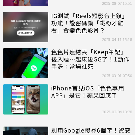
2025-08-07 15:51
IG測試「Reels短影音上鎖」
功能！設密碼鎖「鐵粉才能
看」會變
色色
影片？
2025-04-11 15:18
色色
片連結丟「Keep筆記」
後入睡⋯起床後GG了！1動作
手滑：當場社死
2025-03-01 07:50
iPhone首見iOS「
色色
專用
APP」是它！蘋果回應了
2025-02-04 13:28
別用Google搜尋6個字！資安