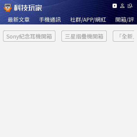
最新文章
手機通訊
社群/APP/網紅
開箱/評
Sony紀念耳機開箱
三星摺疊機開箱
「全新