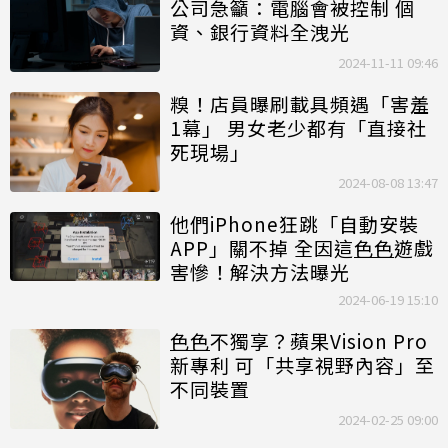
公司急籲：電腦會被控制 個
資、銀行資料全洩光
2024-11-11 09:46
糗！店員曝刷載具頻遇「害羞
1幕」 男女老少都有「直接社
死現場」
2024-08-08 13:47
他們iPhone狂跳「自動安裝
APP」關不掉 全因這
色色
遊戲
害慘！解決方法曝光
2024-06-19 15:10
色色
不獨享？蘋果Vision Pro
新專利 可「共享視野內容」至
不同裝置
2024-02-25 09:00