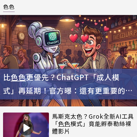
色色
比
色色
更優先？ChatGPT「成人模
式」再延期！官方曝：還有更重要的事
要做
馬斯克太色？Grok全新AI工具
「
色色
模式」竟能孵泰勒絲裸
體影片