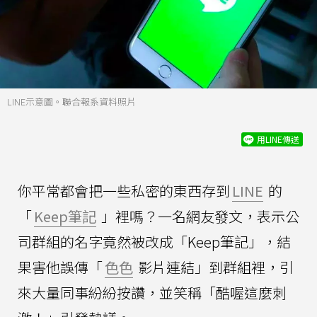
LINE示意圖。聯合報系資料照片
用LINE傳送
你平常都會把一些私密的東西存到
LINE
的
「
Keep筆記
」裡嗎？一名網友發文，表示公
司群組的名字竟然被改成「Keep筆記」，結
果害他誤傳「
色色
影片連結」到群組裡，引
來大量同事紛紛按讚，並笑稱「酷喔這麼刺