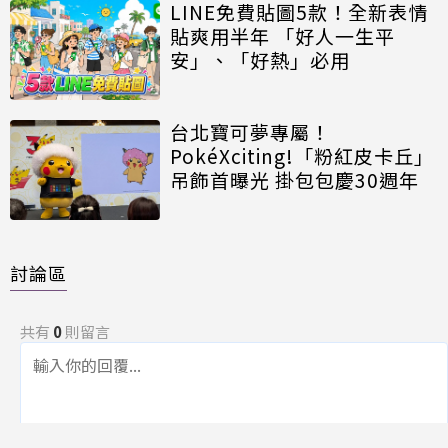
LINE免費貼圖5款！全新表情
貼爽用半年 「好人一生平
安」、「好熱」必用
台北寶可夢專屬！
PokéXciting!「粉紅皮卡丘」
吊飾首曝光 掛包包慶30週年
討論區
共有
0
則留言