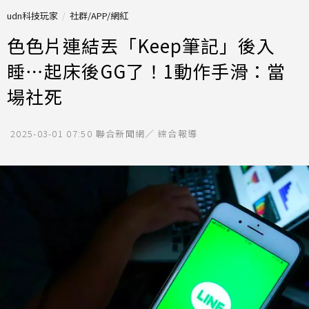
udn科技玩家
社群/APP/網紅
色色片連結丟「Keep筆記」後入
睡⋯起床後GG了！1動作手滑：當
場社死
2025-03-01 07:50
聯合新聞網／ 綜合報導