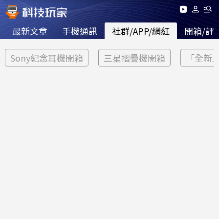
最新文章
手機通訊
社群/APP/網紅
開箱/評
Sony紀念耳機開箱
三星摺疊機開箱
「全新