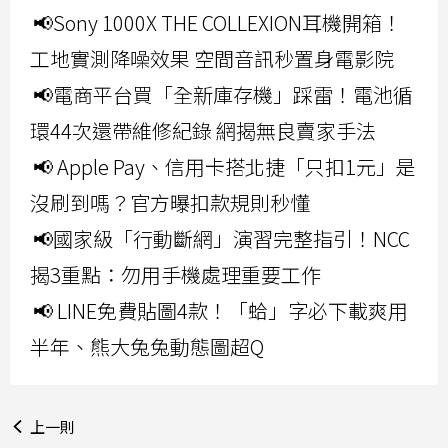
📢Sony 1000X THE COLLEXION耳機開箱！
工地實測降噪效果 空間音訊秒置身電影院
📢電商平台買「全新庫存機」踩雷！電池循
環44次還帶維修紀錄 網揭無良賣家手法
📢 Apple Pay、信用卡搭北捷「只扣1元」是
沒刷到嗎？官方曝扣款規則秒懂
📢國家級「行動斷網」演習完整指引！NCC
揭3重點：勿用手機處理重要工作
📢 LINE免費貼圖4款！「蛤」字必下載爽用
半年、熊大兔兔動態圖超Q
上一則