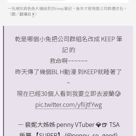
一名網友將色色片連結丟到Keep筆記，後來才發現是公司群遭改名。
（圖／翻攝自
X
）
乾是哪個小兔把公司群組名改成 KEEP 筆
記 的
救命啊~~~~~~
昨天傳了幾個BL H動漫 到KEEP就睡著了
~
現在已經30個人看到我要立即去波蘭🥲
pic.twitter.com/yflijtfYwg
— 裴妮大姊姊 penny VTuber 💎🍺 TSA
所屬 【SUPER】 (@penny_so_good)