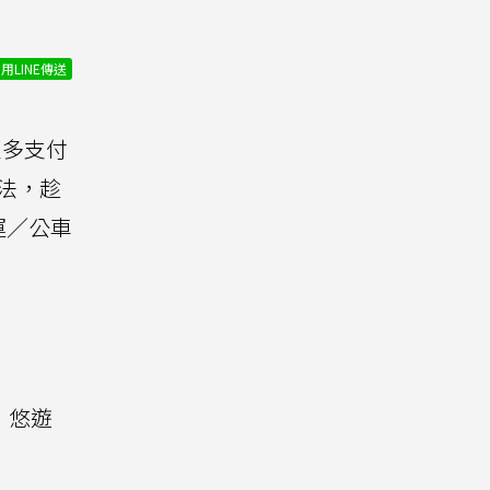
用LINE傳送
更多支付
法，趁
運／公車
，悠遊