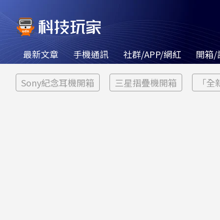
最新文章
手機通訊
社群/APP/網紅
開箱/
Sony紀念耳機開箱
三星摺疊機開箱
「全