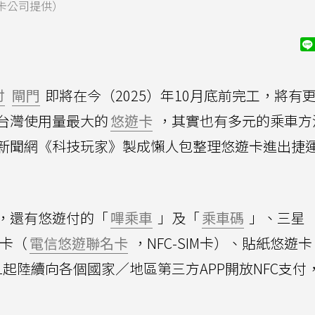
卡公司提供）
付
閘門
即將在今（2025）年10月底前完工，將有
台灣使用量最大的
悠遊卡
，其實也有多元的乘車方
新聞網《科技玩家》製成懶人包整理悠遊卡進出捷
，還有悠遊付的「
嗶乘車
」及「
乘車碼
」、三星
遊卡（
電信悠遊聯名卡
，NFC-SIM卡）、貼紙悠遊卡
8.1起陸續向各個國家／地區第三方APP開放NFC支付