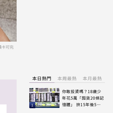
讀卡可完
本日熱門
本周最熱
本月最熱
你敢投資嗎？18歲少
年花5萬「囤貨20條記
憶體」 拚15年後5倍
賣出