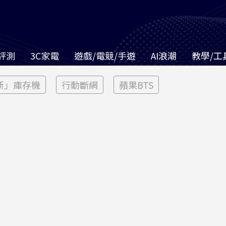
評測
3C家電
遊戲/電競/手遊
AI浪潮
教學/工
新」庫存機
行動斷網
蘋果BTS