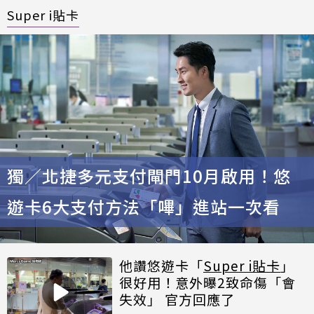
Super i貼卡
獨／北捷多元支付閘門10月啟用！悠
遊卡6大支付方法「嗶」進站一次看
他讚悠遊卡「
Super i貼卡
」
很好用！意外曝2致命傷「會
失效」 官方回應了