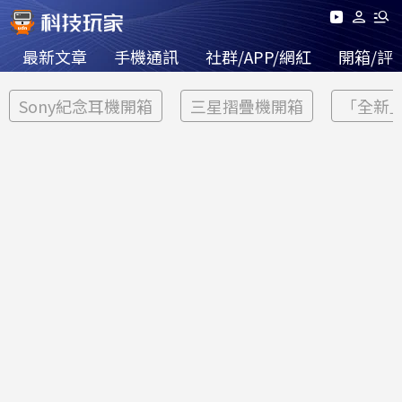
最新文章
手機通訊
社群/APP/網紅
開箱/評
Sony紀念耳機開箱
三星摺疊機開箱
「全新