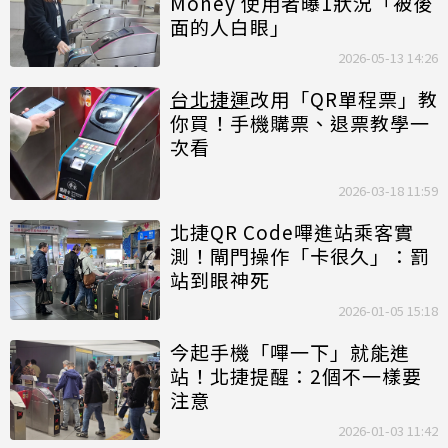
Money 使用者曝1狀況「被後
面的人白眼」
2026-05-13 14:26
台北捷運
改用「QR單程票」教
你買！手機購票、退票教學一
次看
2026-03-18 11:59
北捷QR Code嗶進站乘客實
測！閘門操作「卡很久」：罰
站到眼神死
2026-01-05 15:18
今起手機「嗶一下」就能進
站！北捷提醒：2個不一樣要
注意
2026-01-03 11:42