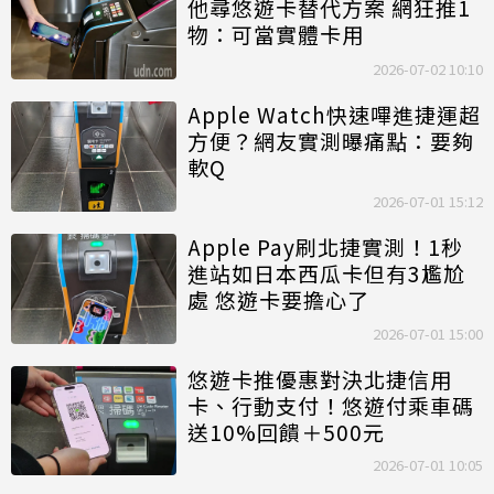
他尋悠遊卡替代方案 網狂推1
物：可當實體卡用
2026-07-02 10:10
Apple Watch快速嗶進捷運超
方便？網友實測曝痛點：要夠
軟Q
2026-07-01 15:12
Apple Pay刷北捷實測！1秒
進站如日本西瓜卡但有3尷尬
處 悠遊卡要擔心了
2026-07-01 15:00
悠遊卡推優惠對決北捷信用
卡、行動支付！悠遊付乘車碼
送10%回饋＋500元
2026-07-01 10:05