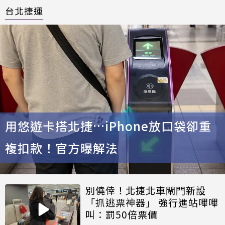
台北捷運
用悠遊卡搭北捷…iPhone放口袋卻重
複扣款！官方曝解法
別僥倖！北捷北車閘門新設
「抓逃票神器」 強行進站嗶嗶
叫：罰50倍票價