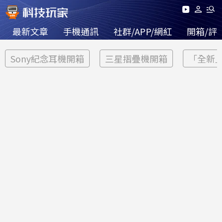
最新文章
手機通訊
社群/APP/網紅
開箱/評
Sony紀念耳機開箱
三星摺疊機開箱
「全新