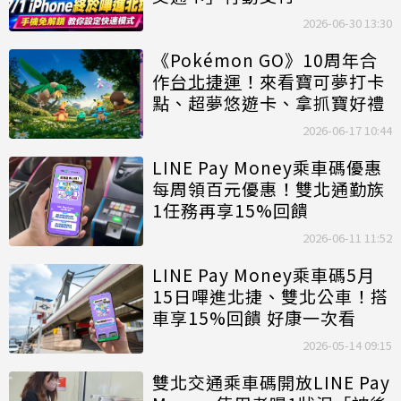
2026-06-30 13:30
《Pokémon GO》10周年合
作
台北捷運
！來看寶可夢打卡
點、超夢悠遊卡、拿抓寶好禮
2026-06-17 10:44
LINE Pay Money乘車碼優惠
每周領百元優惠！雙北通勤族
1任務再享15%回饋
2026-06-11 11:52
LINE Pay Money乘車碼5月
15日嗶進北捷、雙北公車！搭
車享15%回饋 好康一次看
2026-05-14 09:15
雙北交通乘車碼開放LINE Pay