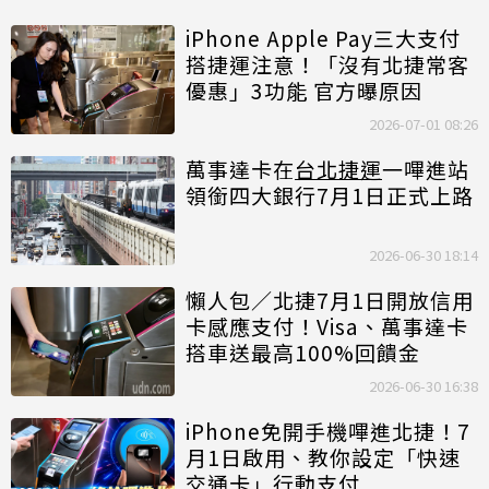
iPhone Apple Pay三大支付
搭捷運注意！「沒有北捷常客
優惠」3功能 官方曝原因
2026-07-01 08:26
萬事達卡在
台北捷運
一嗶進站
領銜四大銀行7月1日正式上路
2026-06-30 18:14
懶人包／北捷7月1日開放信用
卡感應支付！Visa、萬事達卡
搭車送最高100%回饋金
2026-06-30 16:38
iPhone免開手機嗶進北捷！7
月1日啟用、教你設定「快速
交通卡」行動支付