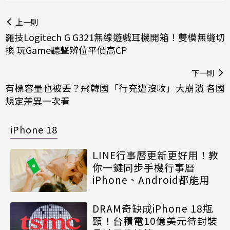
上一則
羅技Logitech G G321無線遊戲耳機開箱！雙模無縫切
換 玩Game聽聲辨位平價高CP
下一則
有標容量也被丟？飛韓國「行充遭沒收」大崩潰 各國
規定差異一次看
iPhone 18
LINE行事曆更新更好用！教
你一鍵同步手機行事曆
iPhone、Android都能用
DRAM奇缺成iPhone 18瓶
頸！台積電10億美元待封裝