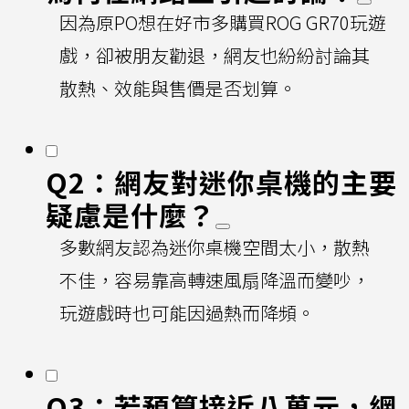
因為原PO想在好市多購買ROG GR70玩遊
戲，卻被朋友勸退，網友也紛紛討論其
散熱、效能與售價是否划算。
Q2：網友對迷你桌機的主要
疑慮是什麼？
多數網友認為迷你桌機空間太小，散熱
不佳，容易靠高轉速風扇降溫而變吵，
玩遊戲時也可能因過熱而降頻。
Q3：若預算接近八萬元，網