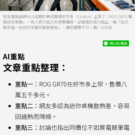
知名電競品牌ROG近期於美式賣場好市多（Costco）上架了「ROG GR70 電
競迷你桌機」，有人表示自己本想要購買，卻被朋友極力阻止，稱「自己
動手組一台迷你主機可能更便宜」，讓他猶豫不已。圖／AI生成
用LINE傳送
AI重點
文章重點整理：
重點一：
ROG GR70在好市多上架，售價八
萬五千多元。
重點二：
網友多認為迷你桌機散熱差，容易
因過熱而降頻。
重點三：
討論也指出同價位不如買電競筆電