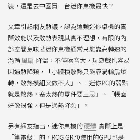
裝，還是去中國買一台迷你桌機最快？
文章引起網友熱議，認為這類迷你桌機的實
際效能以及散熱表現其實不理想，有限的內
部空間意味著迷你桌機通常只能靠高轉速的
渦輪
風扇
降溫，不僅噪音大，玩遊戲也容易
因過熱降頻，「小體積散熱只能靠渦輪扇爆
轉，散熱模組又做不大」、「迷你PC的弱點
就是散熱，塞太熱的零件要三思」、「帳面
好像很強，但是過熱降頻」。
另有網友指出，迷你桌機的
硬體
實際上是
「筆電級」的，ROG GR70使用的GPU也是