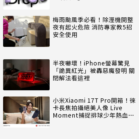
梅雨颱風季必看！除溼機開整
夜有起火危險 消防專家教5招
安全使用
半夜嚇壞！iPhone螢幕驚見
「詭異紅光」被轟惡魔發明 關
閉解法看這裡
小米Xiaomi 17T Pro開箱！徠
卡長焦拍攝絕美人像 Live
Moment捕捉排球少年熱血瞬
間