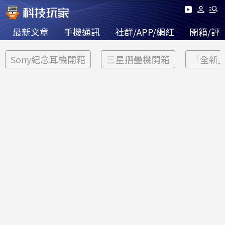
最新文章
手機通訊
社群/APP/網紅
開箱/評
Sony紀念耳機開箱
三星摺疊機開箱
「全新