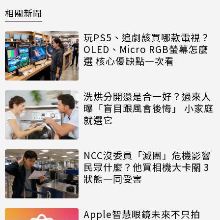
相關新聞
玩PS5、追劇該買哪款電視？
OLED、Micro RGB螢幕怎麼
選 核心優缺點一次看
洗烘分開還是合一好？過來人
曝「盲目跟風會後悔」 小家庭
就選它
NCC沒委員「滅團」危機影響
民眾什麼？他買相機大卡關 3
狀態一同受害
Apple智慧眼鏡未來不只拍