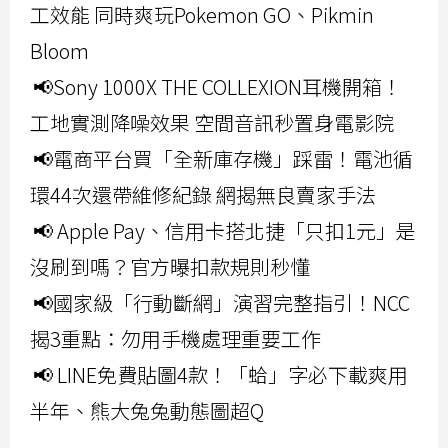
工效能 同時爽玩Pokemon GO、Pikmin
Bloom
📢Sony 1000X THE COLLEXION耳機開箱！
工地實測降噪效果 空間音訊秒置身電影院
📢電商平台買「全新庫存機」踩雷！電池循
環44次還帶維修紀錄 網揭無良賣家手法
📢 Apple Pay、信用卡搭北捷「只扣1元」是
沒刷到嗎？官方曝扣款規則秒懂
📢國家級「行動斷網」演習完整指引！NCC
揭3重點：勿用手機處理重要工作
📢 LINE免費貼圖4款！「蛤」字必下載爽用
半年、熊大兔兔動態圖超Q