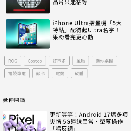
晶片只能枯等
iPhone Ultra摺疊機「5大
特點」配得起Ultra名字！
果粉看完更心動
ROG
Costco
好市多
風扇
迷你桌機
電競筆電
顯卡
電競
硬體
延伸閱讀
更新等等！Android 17爆多項
災情 5G連線異常、螢幕操作
「唱反調」