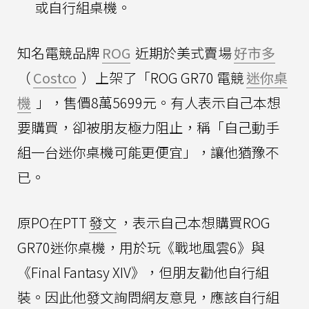
或自行組桌機。
知名電競品牌
ROG
近期於美式賣場
好市多
（
Costco
）上架了「ROG GR70 電競
迷你桌
機
」，售價8萬5699元。有人表示自己本想
要購買，卻被朋友極力阻止，稱「自己動手
組一台迷你桌機可能更便宜」，讓他猶豫不
已。
原PO在PTT
發文
，表示自己本想購買ROG
GR70迷你桌機，用於玩《戰地風雲6》與
《Final Fantasy XIV》，但朋友勸他自行組
裝。因此他發文詢問網友意見，應該自行組