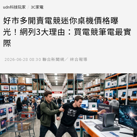
udn科技玩家
3C家電
好市多開賣電競迷你桌機價格曝
光！網列3大理由：買電競筆電最實
際
2026-06-28 08:30
聯合新聞網／ 綜合報導