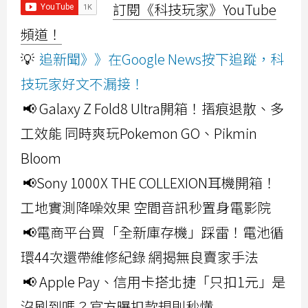
訂閱《科技玩家》YouTube
頻道！
💡
追新聞》》在Google News按下追蹤，科
技玩家好文不漏接！
📢 Galaxy Z Fold8 Ultra開箱！摺痕退散、多
工效能 同時爽玩Pokemon GO、Pikmin
Bloom
📢Sony 1000X THE COLLEXION耳機開箱！
工地實測降噪效果 空間音訊秒置身電影院
📢電商平台買「全新庫存機」踩雷！電池循
環44次還帶維修紀錄 網揭無良賣家手法
📢 Apple Pay、信用卡搭北捷「只扣1元」是
沒刷到嗎？官方曝扣款規則秒懂