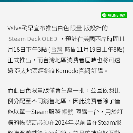
用LINE傳送
Valve稍早宣布推出白色
限量
版設計的
Steam Deck OLED
，預計在美國西岸時間11
月18日下午3點 (
台灣
時間11月19日上午8點)
正式推出，而台灣地區消費者屆時也將可透
過
亞太地區經銷商Komodo官網
訂購。
而此白色限量版僅會生產一批，並且依照比
例分配至不同銷售地區，因此消費者除了僅
能以單一Steam服務
帳號
限購一台，用於訂
購的帳號更必須在2024年以前曾在Steam服
務購買遊戲等內容紀錄，並且維持良好互動