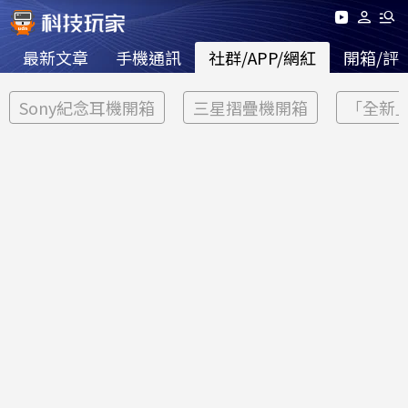
最新文章
手機通訊
社群/APP/網紅
開箱/評
Sony紀念耳機開箱
三星摺疊機開箱
「全新