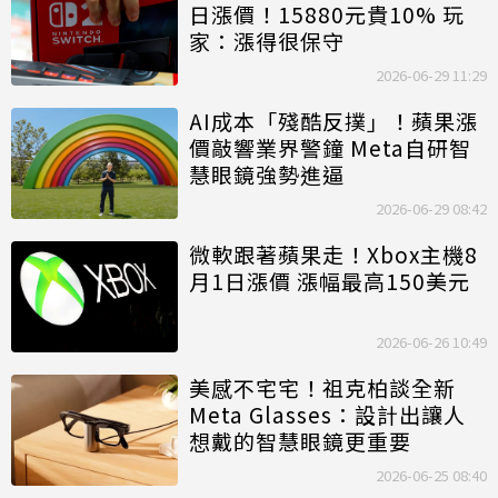
日漲價！15880元貴10% 玩
家：漲得很保守
2026-06-29 11:29
AI成本「殘酷反撲」！蘋果漲
價敲響業界警鐘 Meta自研智
慧眼鏡強勢進逼
2026-06-29 08:42
微軟跟著蘋果走！Xbox主機8
月1日漲價 漲幅最高150美元
2026-06-26 10:49
美感不宅宅！祖克柏談全新
Meta Glasses：設計出讓人
想戴的智慧眼鏡更重要
2026-06-25 08:40