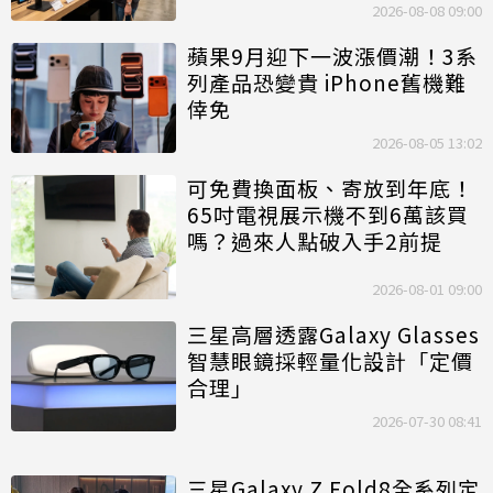
2026-08-08 09:00
蘋果9月迎下一波漲價潮！3系
列產品恐變貴 iPhone舊機難
倖免
2026-08-05 13:02
可免費換面板、寄放到年底！
65吋電視展示機不到6萬該買
嗎？過來人點破入手2前提
2026-08-01 09:00
三星高層透露Galaxy Glasses
智慧眼鏡採輕量化設計「定價
合理」
2026-07-30 08:41
三星Galaxy Z Fold8全系列定