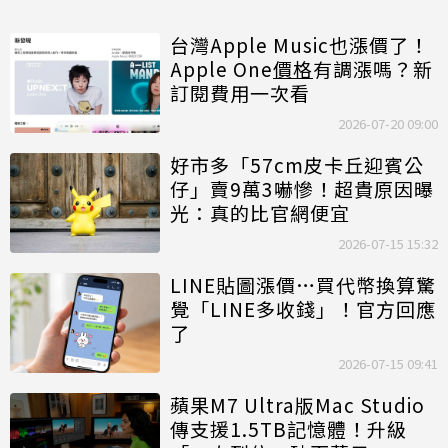
台灣Apple Music也漲價了！
Apple One
價格
有調漲嗎？新
訂閱費用一次看
2026-07-20 09:00
好市多「57cm皮卡丘迎賓公
仔」賣9萬3嚇慘！超貴原因曝
光：真的比官網便宜
2026-07-15 15:32
LINE貼圖漲價…買代幣換算驚
覺「LINE多收錢」！官方回應
了
2026-07-15 09:41
蘋果M7 Ultra版Mac Studio
傳支援1.5TB記憶體！升級