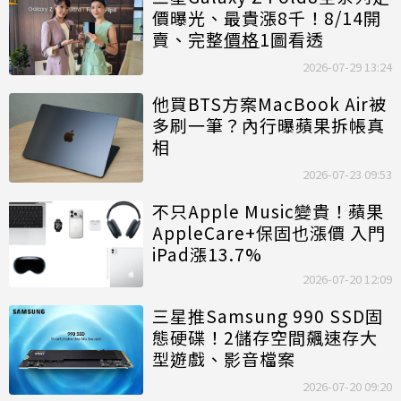
價曝光、最貴漲8千！8/14開
賣、完整
價格
1圖看透
2026-07-29 13:24
他買BTS方案MacBook Air被
多刷一筆？內行曝蘋果拆帳真
相
2026-07-23 09:53
不只Apple Music變貴！蘋果
AppleCare+保固也漲價 入門
iPad漲13.7%
2026-07-20 12:09
三星推Samsung 990 SSD固
態硬碟！2儲存空間飆速存大
型遊戲、影音檔案
2026-07-20 09:20