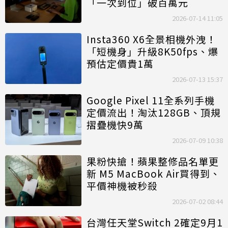
「一次到位」破百萬元
2026-07-14 11:05
Insta360 X6全景相機外洩！
「短機身」升級8K50fps、爆
預估定價貴1萬
2026-07-13 15:37
Google Pixel 11全系列手機
定價流出！淘汰128GB、頂規
摺疊機快9萬
2026-07-09 10:38
果粉快搶！蘋果整修品名單更
新 M5 MacBook Air買得到、
平價神機被秒殺
2026-07-02 08:44
台灣任天堂Switch 2確定9月1