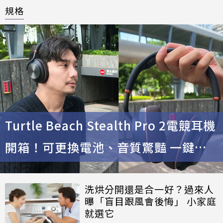
規格
Turtle Beach Stealth Pro 2電競耳機
開箱！可更換電池、音質驚豔 一鍵輕
鬆跨平台
洗烘分開還是合一好？過來人
曝「盲目跟風會後悔」 小家庭
就選它