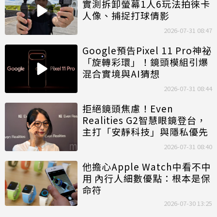
實測拆卸螢幕1人6玩法拍徠卡
人像、捕捉打球倩影
2026-07-31 08:47
Google預告Pixel 11 Pro神祕
「旋轉彩環」！鏡頭模組引爆
混合實境與AI猜想
2026-07-31 08:44
拒絕鏡頭焦慮！Even
Realities G2智慧眼鏡登台，
主打「安靜科技」與隱私優先
2026-07-31 08:40
他擔心Apple Watch中看不中
用 內行人細數優點：根本是保
命符
2026-07-30 13:25