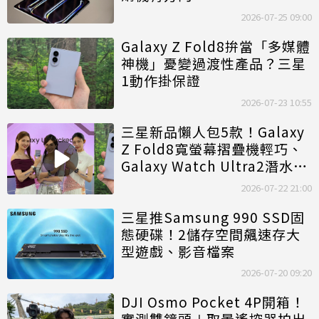
2026-07-25 09:00
Galaxy Z Fold8拚當「多媒體
神機」憂變過渡性產品？三星
1動作掛保證
2026-07-23 10:55
三星新品懶人包5款！Galaxy
Z Fold8寬螢幕摺疊機輕巧、
Galaxy Watch Ultra2潛水必
備
2026-07-22 21:00
三星推Samsung 990 SSD固
態硬碟！2儲存空間飆速存大
型遊戲、影音檔案
2026-07-20 09:20
DJI Osmo Pocket 4P開箱！
實測雙鏡頭＋取景遙控器拍出