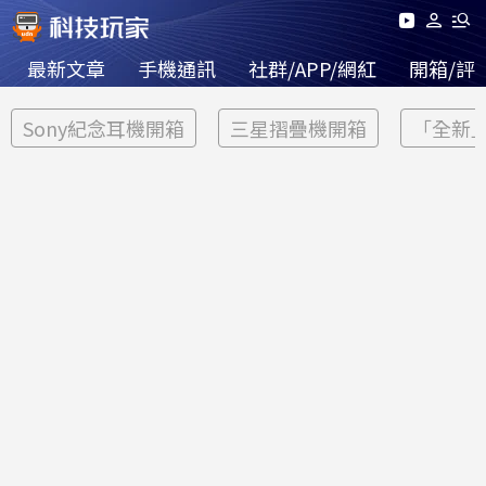
最新文章
手機通訊
社群/APP/網紅
開箱/評
Sony紀念耳機開箱
三星摺疊機開箱
「全新