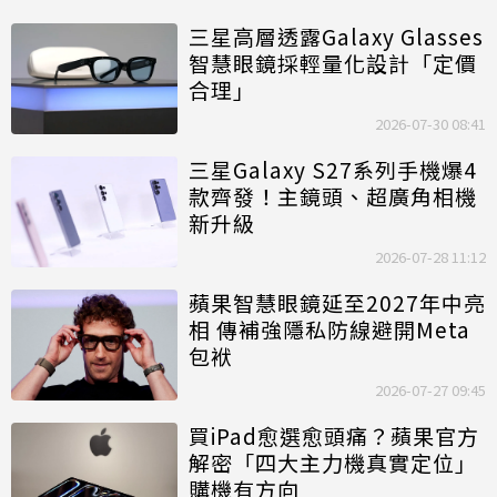
三星高層透露Galaxy Glasses
智慧眼鏡採輕量化設計「定價
合理」
2026-07-30 08:41
三星Galaxy S27系列手機爆4
款齊發！主鏡頭、超廣角相機
新升級
2026-07-28 11:12
蘋果智慧眼鏡延至2027年中亮
相 傳補強隱私防線避開Meta
包袱
2026-07-27 09:45
買iPad愈選愈頭痛？蘋果官方
解密「四大主力機真實定位」
購機有方向