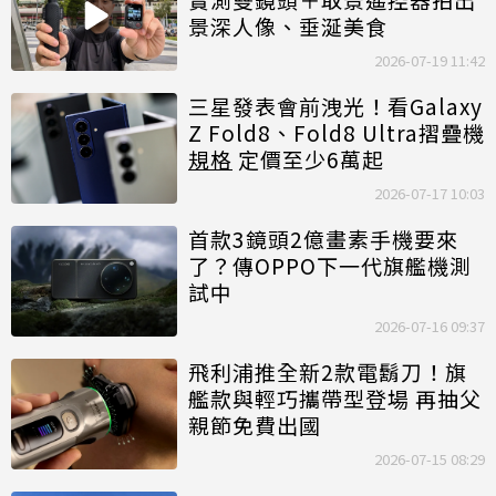
景深人像、垂涎美食
2026-07-19 11:42
三星發表會前洩光！看Galaxy
Z Fold8、Fold8 Ultra摺疊機
規格
定價至少6萬起
2026-07-17 10:03
首款3鏡頭2億畫素手機要來
了？傳OPPO下一代旗艦機測
試中
2026-07-16 09:37
飛利浦推全新2款電鬍刀！旗
艦款與輕巧攜帶型登場 再抽父
親節免費出國
2026-07-15 08:29