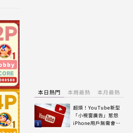
本日熱門
本周最熱
本月最熱
超煩！YouTube新型
「小視窗廣告」惹怨
iPhone用戶無需會員
輕鬆解決