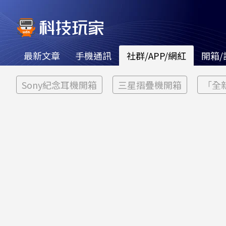
最新文章
手機通訊
社群/APP/網紅
開箱/
Sony紀念耳機開箱
三星摺疊機開箱
「全