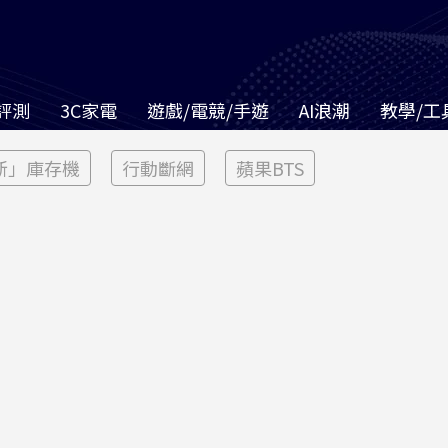
評測
3C家電
遊戲/電競/手遊
AI浪潮
教學/工
新」庫存機
行動斷網
蘋果BTS