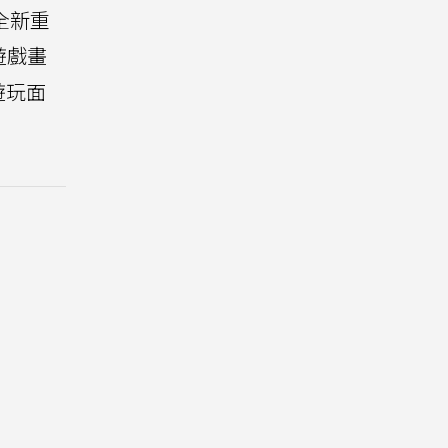
的全新重
遊戲畫
遊玩面