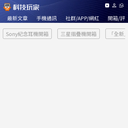
最新文章
手機通訊
社群/APP/網紅
開箱/評
Sony紀念耳機開箱
三星摺疊機開箱
「全新