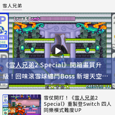
雪人兄弟
《
雪人兄弟
2 Special》開箱畫質升
級！回味滾雪球纏鬥Boss 新增天空模
式更好玩
雪仗開打！《
雪人兄弟
2
Special》重製登Switch 四人
同樂模式難度UP