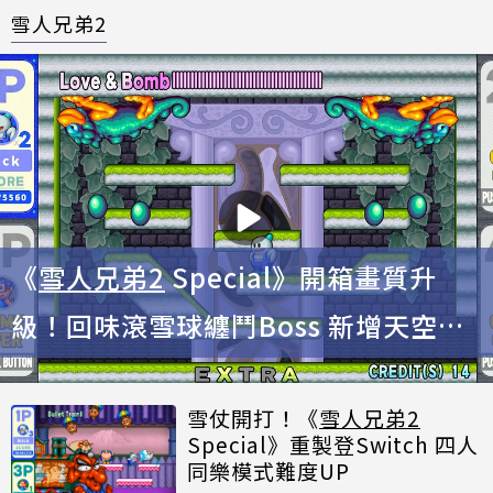
雪人兄弟2
《
雪人兄弟2
Special》開箱畫質升
級！回味滾雪球纏鬥Boss 新增天空模
式更好玩
雪仗開打！《
雪人兄弟2
Special》重製登Switch 四人
同樂模式難度UP