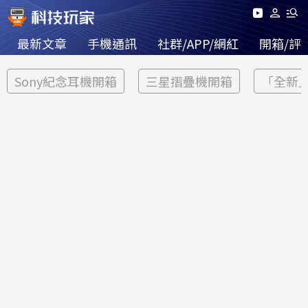
最新文章
手機通訊
社群/APP/網紅
開箱/評
Sony紀念耳機開箱
三星摺疊機開箱
「全新