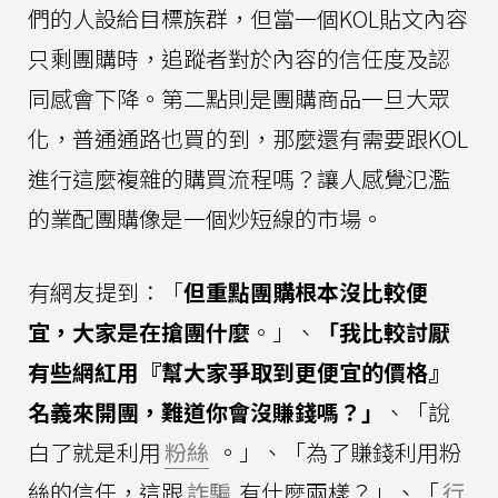
們的人設給目標族群，但當一個KOL貼文內容
只剩團購時，追蹤者對於內容的信任度及認
同感會下降。第二點則是團購商品一旦大眾
化，普通通路也買的到，那麼還有需要跟KOL
進行這麼複雜的購買流程嗎？讓人感覺氾濫
的業配團購像是一個炒短線的市場。
有網友提到：「
但重點團購根本沒比較便
宜，大家是在搶團什麼
。」、
「我比較討厭
有些網紅用『幫大家爭取到更便宜的價格』
名義來開團，難道你會沒賺錢嗎？」
、「說
白了就是利用
粉絲
。」、「為了賺錢利用粉
絲的信任，這跟
詐騙
有什麼兩樣？」、「
行