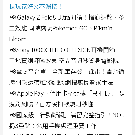
技玩家好文不漏接！
📢 Galaxy Z Fold8 Ultra開箱！摺痕退散、多
工效能 同時爽玩Pokemon GO、Pikmin
Bloom
📢Sony 1000X THE COLLEXION耳機開箱！
工地實測降噪效果 空間音訊秒置身電影院
📢電商平台買「全新庫存機」踩雷！電池循
環44次還帶維修紀錄 網揭無良賣家手法
📢 Apple Pay、信用卡搭北捷「只扣1元」是
沒刷到嗎？官方曝扣款規則秒懂
📢國家級「行動斷網」演習完整指引！NCC
揭3重點：勿用手機處理重要工作