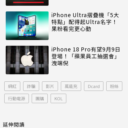
iPhone Ultra摺疊機「5大
特點」配得起Ultra名字！
果粉看完更心動
iPhone 18 Pro有望9月9日
登場！「蘋果員工抽選會」
洩端倪
網紅
詐騙
影片
萬能充
Dcard
粉絲
行動電源
團購
KOL
延伸閱讀