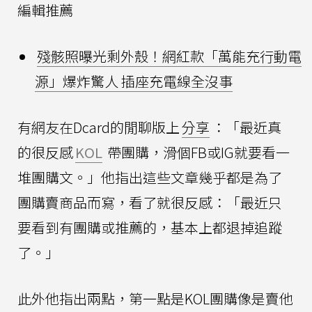
編輯推薦
殘骸照曝光剩外殼！網紅款「萬能充行動電
源」爆炸驚人 插座充電線全沒事
有網友在Dcard的閒聊版上
分享
：「最近真
的很反感
KOL
帶團購，滑個FB或IG就要看一
堆團購文。」他指出這些文章幾乎都是為了
團購賣商品而寫，看了就很反感：「最近只
要看到有團購或推薦的，基本上都退掉追蹤
了。」
此外他指出兩點，第一點是KOL團購像是賣他