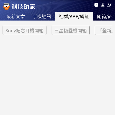
最新文章
手機通訊
社群/APP/網紅
開箱/評
Sony紀念耳機開箱
三星摺疊機開箱
「全新