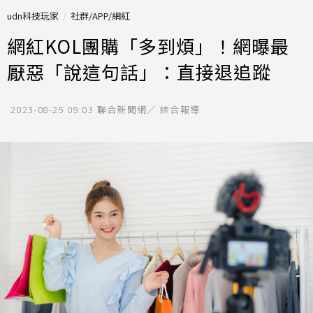
udn科技玩家
社群/APP/網紅
網紅KOL團購「多到煩」！網曝最
厭惡「說這句話」：直接退追蹤
2023-08-25 09:03
聯合新聞網／ 綜合報導