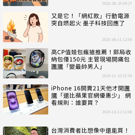
2025-06-25 09:27
又是它！「網紅款」行動電源
突自燃起火 墨子科技回應了
2025-06-11 12:58
高CP值娃包瘋搶推薦！郵局收
納包僅150元 主管現場開痛包
團購
「變最帥男人」
2024-11-22 15:39
iPhone 16開賣21天他才開
團
購
「還比蘋果官網優惠少」 網
看規則：誰要買？
2024-10-12 13:08
台灣消費者比想像中還能買！