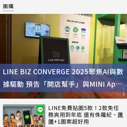
團購
LINE BIZ CONVERGE 2025聚焦AI與數
據驅動 預告「開店幫手」與MINI App
NFC感應功能
LINE免費貼圖5款！2款免任
務爽用到年底 還有侏羅紀、
團
購
+1圖案超好用