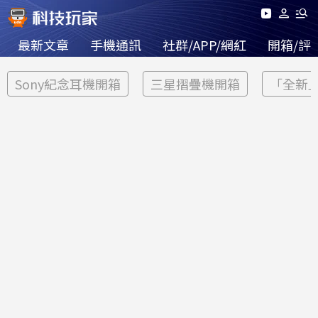
最新文章
手機通訊
社群/APP/網紅
開箱/評
Sony紀念耳機開箱
三星摺疊機開箱
「全新