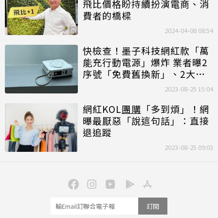
飛比價格盼持續扮演電商、消
費者的橋樑
2024-04-08 08:54
快檢查！墨子科技網紅款「萬
能充行動電源」爆炸 業者曝2
序號「免費舊換新」、2大補
償規則一次看
2023-08-25 15:04
網紅KOL
團購
「多到煩」！網
曝最厭惡「說這句話」：直接
退追蹤
2023-08-25 09:03
訂閱