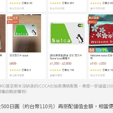
SMO甚至根本沒缺貨的ICOCA也抬高價格販售，像是一家儲值100
翻攝自蝦皮購物）
金500日圓（約台幣110元）再搭配儲值金額，相當