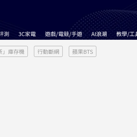
評測
3C家電
遊戲/電競/手遊
AI浪潮
教學/工
新」庫存機
行動斷網
蘋果BTS