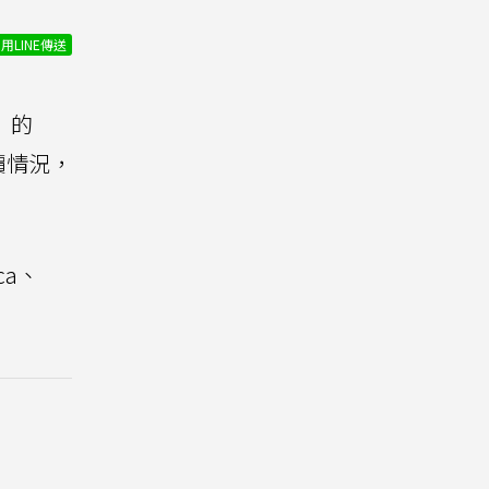
用LINE傳送
」的
價情況，
ca、