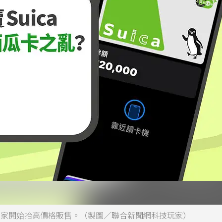
少賣家開始抬高價格販售。（製圖／聯合新聞網科技玩家）