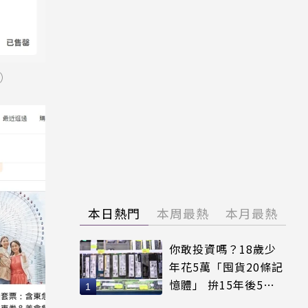
y）
本日熱門
本周最熱
本月最熱
你敢投資嗎？18歲少
年花5萬「囤貨20條記
憶體」 拚15年後5倍
賣出