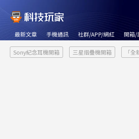
最新文章
手機通訊
社群/APP/網紅
開箱/
Sony紀念耳機開箱
三星摺疊機開箱
「全