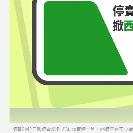
隨著8月2日起停賣記名式Suica實體卡片，網購平台不