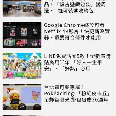
品！「復古遊戲包裝」變周
邊、T恤可裝進收納包
Google Chrome終於可看
Netflix 4K影片！快更新瀏覽
器、還要符合條件才能用
LINE免費貼圖5款！全新表情
貼爽用半年 「好人一生平
安」、「好熱」必用
台北寶可夢專屬！
PokéXciting!「粉紅皮卡丘」
吊飾首曝光 掛包包慶30週年