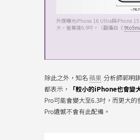
外媒曝光iPhone 16 Ultra與iPhon
大，螢幕達6.9吋。（翻攝自《
9to5m
除此之外，知名
蘋果
分析師郭明錤和
都表示，
「較小的iPhone也會變
Pro可能會變大至6.3吋，而更大的
Pro遺憾不會有此配備。