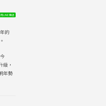
用LINE傳送
）年的
機。
今
頭升級，
ra明年勢