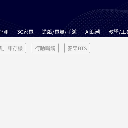
評測
3C家電
遊戲/電競/手遊
AI浪潮
教學/工
新」庫存機
行動斷網
蘋果BTS