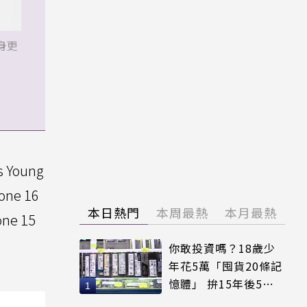
機身更
oung
ne 16
本日熱門
本周最熱
本月最熱
e 15
你敢投資嗎？18歲少
年花5萬「囤貨20條記
憶體」 拚15年後5倍
賣出