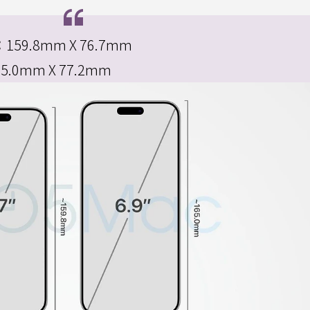
：
159.8mm X 76.7mm
65.0mm X 77.2mm