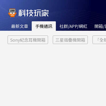
最新文章
手機通訊
社群/APP/網紅
開箱/
Sony紀念耳機開箱
三星摺疊機開箱
「全