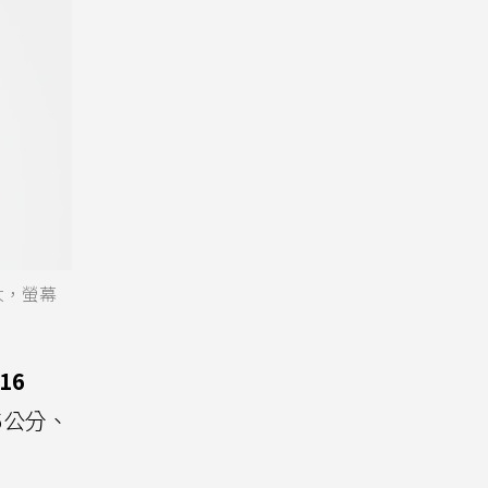
更大，螢幕
16
.6公分、