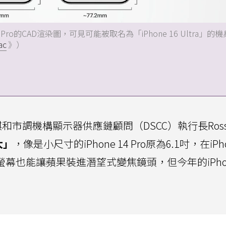
e 15 Pro的CAD渲染圖，可見可能被取名為「iPhone 16 Ultra」的
ac
》）
市調機構顯示器供應鏈顧問（DSCC）執行長Ross Y
大」
，像是小尺寸的iPhone 14 Pro原為6.1吋，在iPho
螢幕也能讓蘋果裝進潛望式變焦鏡頭，但今年的iPhon