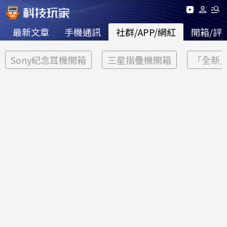
最新文章
手機通訊
社群/APP/網紅
開箱/評
Sony紀念耳機開箱
三星摺疊機開箱
「全新