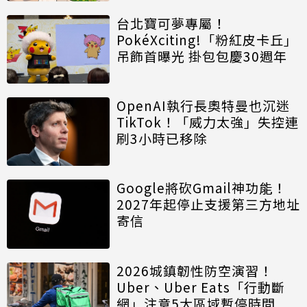
台北寶可夢專屬！
PokéXciting!「粉紅皮卡丘」
吊飾首曝光 掛包包慶30週年
OpenAI執行長奧特曼也沉迷
TikTok！「威力太強」失控連
刷3小時已移除
Google將砍Gmail神功能！
2027年起停止支援第三方地址
寄信
2026城鎮韌性防空演習！
Uber、Uber Eats「行動斷
網」注意5大區域暫停時間