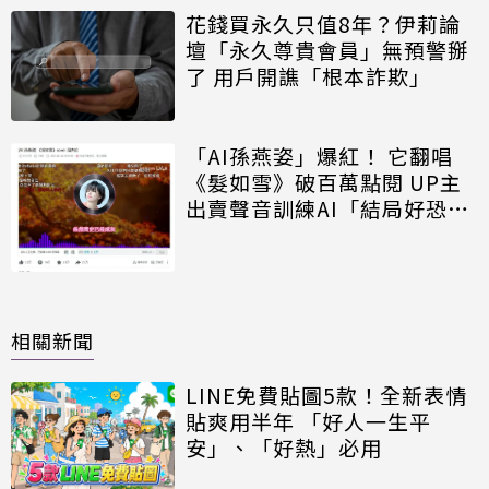
花錢買永久只值8年？伊莉論
壇「永久尊貴會員」無預警掰
了 用戶開譙「根本詐欺」
「AI孫燕姿」爆紅！ 它翻唱
《髮如雪》破百萬點閱 UP主
出賣聲音訓練AI「結局好恐
怖」
相關新聞
LINE免費貼圖5款！全新表情
貼爽用半年 「好人一生平
安」、「好熱」必用