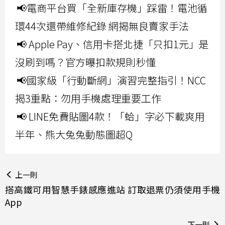
📢電商平台買「全新庫存機」踩雷！電池循
環44次還帶維修紀錄 網揭無良賣家手法
📢 Apple Pay、信用卡搭北捷「只扣1元」是
沒刷到嗎？官方曝扣款規則秒懂
📢國家級「行動斷網」演習完整指引！NCC
揭3重點：勿用手機處理重要工作
📢 LINE免費貼圖4款！「蛤」字必下載爽用
半年、熊大兔兔動態圖超Q
上一則
搭高鐵可用智慧手錶感應進站 訂取退票仍須使用手機
App
下一則