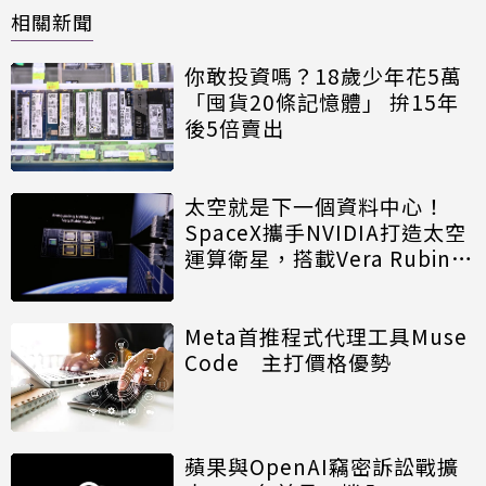
相關新聞
你敢投資嗎？18歲少年花5萬
「囤貨20條記憶體」 拚15年
後5倍賣出
太空就是下一個資料中心！
SpaceX攜手NVIDIA打造太空
運算衛星，搭載Vera Rubin運
算模組
Meta首推程式代理工具Muse
Code 主打價格優勢
蘋果與OpenAI竊密訴訟戰擴