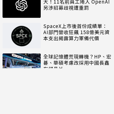
大！11名前員工捲入 OpenAI
另涉招募歧視遭重罰
SpaceX上市後首份成績單：
AI部門營收狂飆 158億美元資
本支出揭露算力軍備代價
全球記憶體荒現轉機？HP、宏
碁、華碩考慮改採用中國長鑫
存儲晶片
討論區
共有
0
則留言