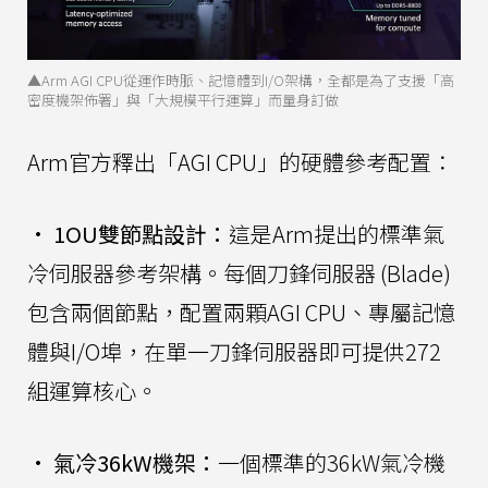
▲Arm AGI CPU從運作時脈、記憶體到I/O架構，全都是為了支援「高
密度機架佈署」與「大規模平行運算」而量身訂做
Arm官方釋出「AGI CPU」的硬體參考配置：
•
1OU雙節點設計：
這是Arm提出的標準氣
冷伺服器參考架構。每個刀鋒伺服器 (Blade)
包含兩個節點，配置兩顆AGI CPU、專屬記憶
體與I/O埠，在單一刀鋒伺服器即可提供272
組運算核心。
•
氣冷36kW機架：
一個標準的36kW氣冷機