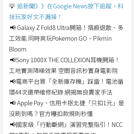
💡
追新聞》》在Google News按下追蹤，科
技玩家好文不漏接！
📢 Galaxy Z Fold8 Ultra開箱！摺痕退散、多
工效能 同時爽玩Pokemon GO、Pikmin
Bloom
📢Sony 1000X THE COLLEXION耳機開箱！
工地實測降噪效果 空間音訊秒置身電影院
📢電商平台買「全新庫存機」踩雷！電池循
環44次還帶維修紀錄 網揭無良賣家手法
📢 Apple Pay、信用卡搭北捷「只扣1元」是
沒刷到嗎？官方曝扣款規則秒懂
📢國家級「行動斷網」演習完整指引！NCC