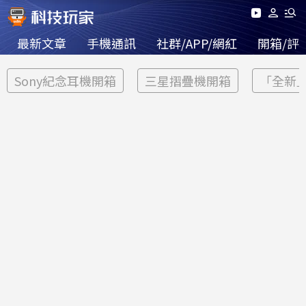
最新文章
手機通訊
社群/APP/網紅
開箱/評
Sony紀念耳機開箱
三星摺疊機開箱
「全新