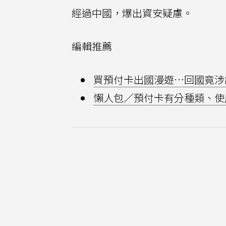
經過中國，爆出資安疑慮。
編輯推薦
買預付卡出國漫遊…回國竟涉詐
懶人包／預付卡有分種類、使