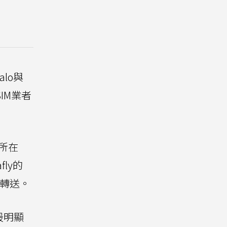
lo與
IM業者
所在
ly的
路轉送。
最明顯