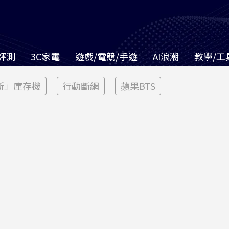
評測
3C家電
遊戲/電競/手遊
AI浪潮
教學/工
新」庫存機
行動斷網
蘋果BTS