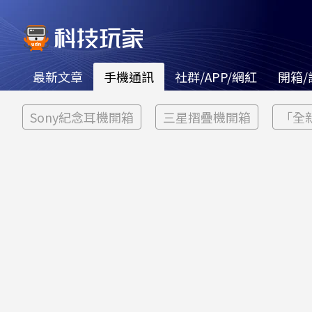
最新文章
手機通訊
社群/APP/網紅
開箱/
Sony紀念耳機開箱
三星摺疊機開箱
「全