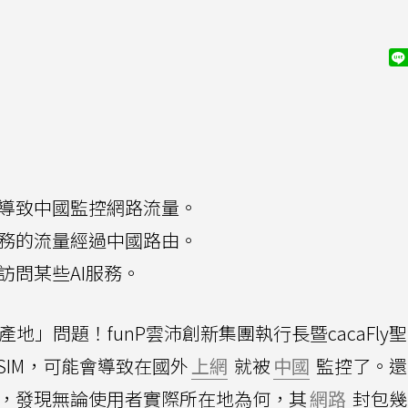
能導致中國監控網路流量。
服務的流量經過中國路由。
法訪問某些AI服務。
地」問題！funP雲沛創新集團執行長暨cacaFly
SIM，可能會導致在國外
上網
就被
中國
監控了。還
M，發現無論使用者實際所在地為何，其
網路
封包幾