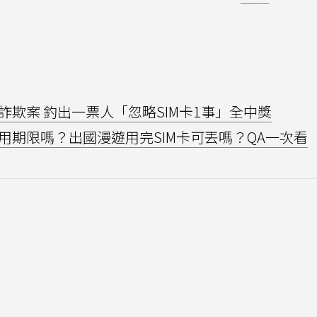
欺案 釣出一票人「忽略SIM卡1事」全中獎
用期限嗎？出國漫遊用完SIM卡可丟嗎？QA一次看