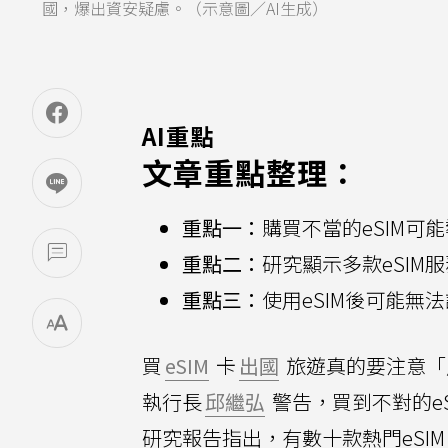
國，爆出資安疑慮。（示意圖／AI生成）
AI重點
文章重點整理：
重點一：
購買不當的eSIM可
重點二：
研究顯示多款eSIM
重點三：
使用eSIM後可能無
買
eSIM
卡
出國
旅遊真的要注意「產
執行長
邱繼弘
警告，買到不對的e
研究報告指出，有數十款熱門eSI