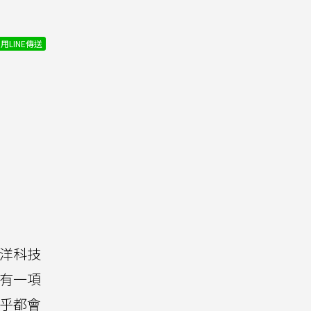
用LINE傳送
聖洋科技
有一項
乎都會