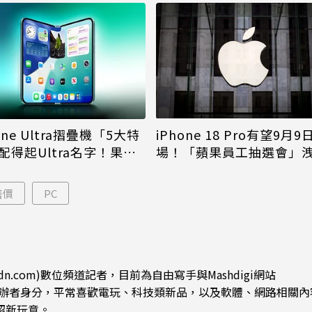
iPhone 18 Pro有望9月9
one Ultra摺疊機「5大特
場！「蘋果員工抽選會」
配得起Ultra名字！果粉
倪
更心動
售價
PC
dn.com)數位頻道記者，目前為自由寫手與Mashdigi網站
.com)創辦者身分，平常喜歡電玩、科技類新品，以及軟體、網路相關
紹新玩意。