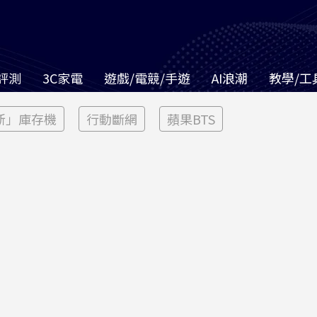
評測
3C家電
遊戲/電競/手遊
AI浪潮
教學/工
新」庫存機
行動斷網
蘋果BTS