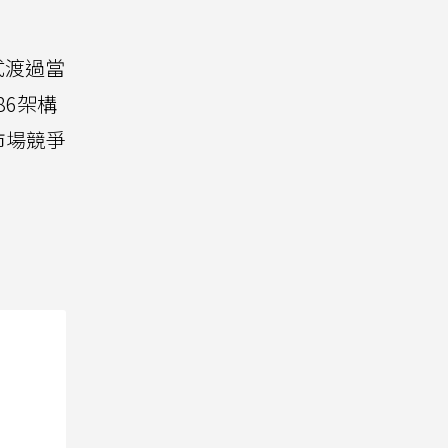
式渡過當
86架構
市場競爭