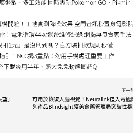
a開箱！摺痕退散、多工效能 同時爽玩Pokemon GO、Pikmin
LLEXION耳機開箱！工地實測降噪效果 空間音訊秒置身電影
雷！電池循環44次還帶維修紀錄 網揭無良賣家手法
北捷「只扣1元」是沒刷到嗎？官方曝扣款規則秒懂
指引！NCC揭3重點：勿用手機處理重要工作
」字必下載爽用半年、熊大兔兔動態圖超Q
下一
失望」
可用於恢復人腦視覺！Neuralink植入電極
列產品Blindsight獲美食藥管理局突破性