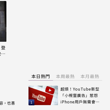
日登
洩端
本日熱門
本周最熱
本月最熱
超煩！YouTube新型
「小視窗廣告」惹怨
iPhone用戶無需會員
內容，也喜
輕鬆解決