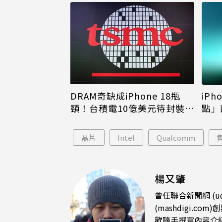
DRAM奇缺成iPhone 18瓶
iPh
頸！台積電10億美元待封裝晶
點」
片只能枯等
看完
晶片
Intel
Qualcomm
楊又肇
曾任聯合新聞網 (u
(mashdigi
歡隨手撰寫內容介