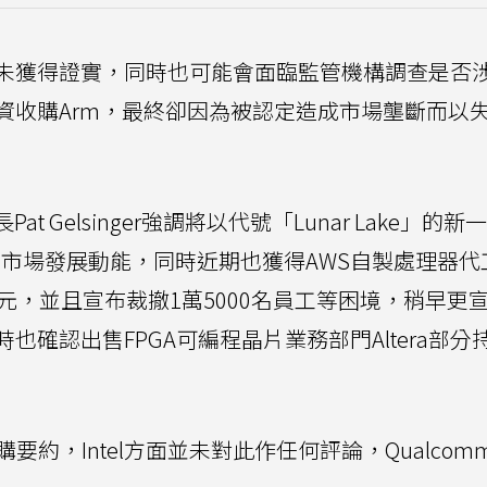
未獲得證實，同時也可能會面臨監管機構調查是否
A斥資收購Arm，最終卻因為被認定造成市場壟斷而以
t Gelsinger強調將以代號「Lunar Lake」的新一
市場發展動能，同時近期也獲得AWS自製處理器代
元，並且宣布裁撤1萬5000名員工等困境，稍早更
確認出售FPGA可編程晶片業務部門Altera部分
購要約，Intel方面並未對此作任何評論，Qualcom