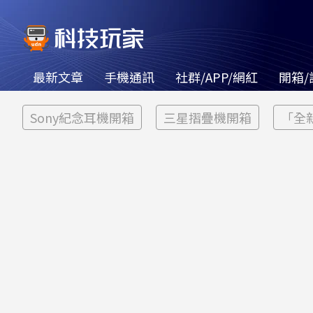
最新文章
手機通訊
社群/APP/網紅
開箱/
Sony紀念耳機開箱
三星摺疊機開箱
「全