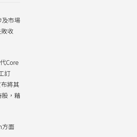
涉及市場
失敗收
代Core
工訂
宣布將其
持股，藉
m方面