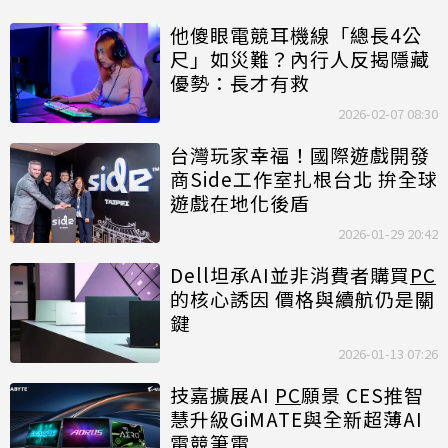
他傻眼電競耳機線「總長4公
尺」如災難？內行人反揭隱藏
優勢：長才有救
2026-02-07 08:30
台灣玩家幸福！國際遊戲開發
商Side工作室扎根台北 拚全球
遊戲在地化後盾
2026-01-29 20:42
Dell坦承AI並非消費者購買
PC
的核心誘因 價格與續航仍是關
鍵
2026-01-13 07:26
技嘉擴展AI
PC
願景 CES推智
慧升級GiMATE與全新超薄AI
電競筆電