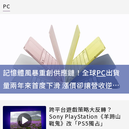
PC
記憶體風暴重創供應鏈！全球
PC
出貨
量兩年來首度下滑 漲價卻讓營收逆勢
創新高
跨平台遊戲策略大反轉？
Sony PlayStation《羊蹄山
戰鬼》改「PS5獨占」