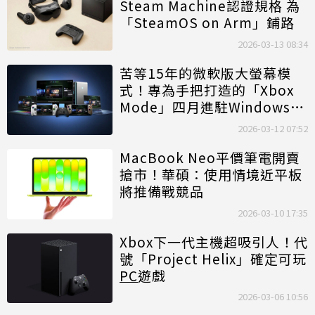
Steam Machine認證規格 為
「SteamOS on Arm」鋪路
2026-03-13 08:34
苦等15年的微軟版大螢幕模
式！專為手把打造的「Xbox
Mode」四月進駐Windows
11
PC
2026-03-12 07:52
MacBook Neo平價筆電開賣
搶市！華碩：使用情境近平板
將推備戰競品
2026-03-10 17:35
Xbox下一代主機超吸引人！代
號「Project Helix」確定可玩
PC
遊戲
2026-03-06 10:56