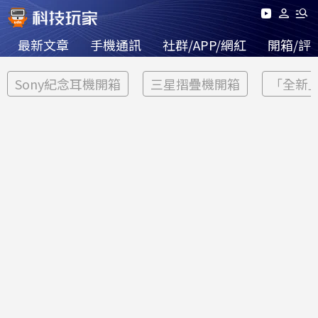
最新文章
手機通訊
社群/APP/網紅
開箱/評
Sony紀念耳機開箱
三星摺疊機開箱
「全新