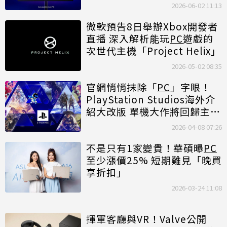
2026-06-02 11:13
微軟預告8日舉辦Xbox開發者
直播 深入解析能玩
PC
遊戲的
次世代主機「Project Helix」
2026-05-02 08:35
官網悄悄抹除「
PC
」字眼！
PlayStation Studios海外介
紹大改版 單機大作將回歸主機
獨佔？
2026-04-08 07:26
不是只有1家變貴！華碩曝
PC
至少漲價25% 短期難見「晚買
享折扣」
2026-03-24 11:08
揮軍客廳與VR！Valve公開