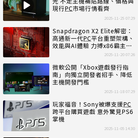
光 不走主機補貼路線、價格與
現行
PC
市場行情看齊
2025-11-25 07:29
Snapdragon X2 Elite解密：
高通新一代
PC
平台重塑架構、
效能與AI體驗 力搏x86霸主地
位
2025-11-20 07:26
微軟公開「Xbox遊戲發行指
南」向獨立開發者招手、降低
主機開發門檻
2025-11-18 07:29
玩家福音！Sony被爆支援
PC
跨平台購買遊戲 意外驚見PS6
掌機
2025-11-05 14:30