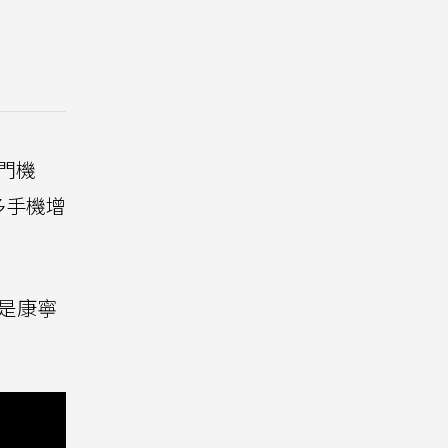
入門機
多手機增
是康寧