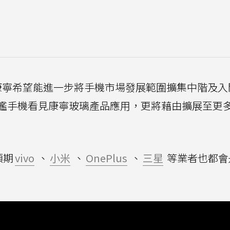
 7i，顯示康寧希望能進一步將手機市場發展範圍擴集中階及
艦手機看見康寧玻璃產品應用，更將藉由擴展至更
預期
vivo
、
小米
、
OnePlus
、
三星
等業者也都會