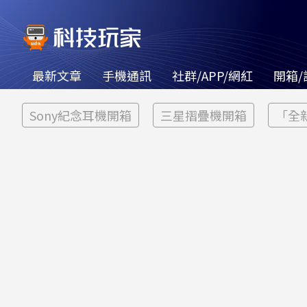
最新文章
手機通訊
社群/APP/網紅
開箱/
Sony紀念耳機開箱
三星摺疊機開箱
「全