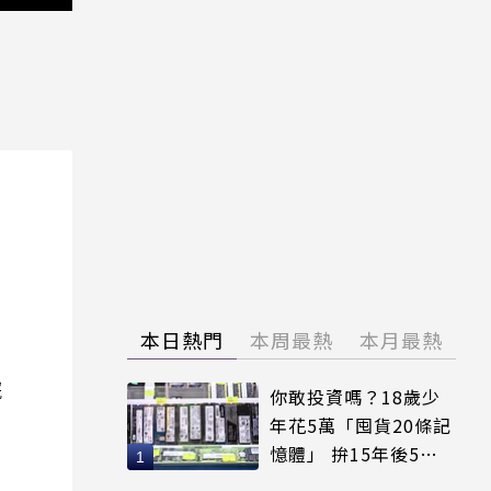
本日熱門
本周最熱
本月最熱
院
你敢投資嗎？18歲少
年花5萬「囤貨20條記
憶體」 拚15年後5倍
賣出