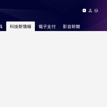
具
科技新情報
電子支付
影音新聞