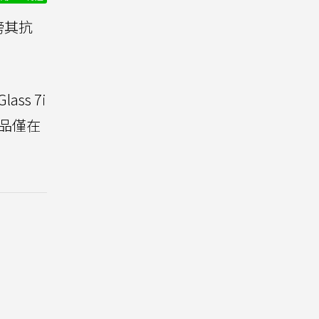
標榜其抗
lass 7i
品僅在