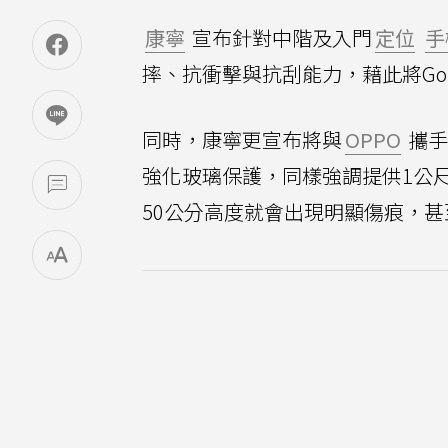
康寧
宣布針對中階及入門
定位
手
摔、抗衝擊與抗刮能力，藉此將Gori
同時，康寧更宣布將與
OPPO
攜手
強化玻璃保護，同樣強調提供1公
50公分高度就會出現明顯傷痕，