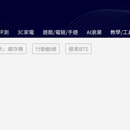
評測
3C家電
遊戲/電競/手遊
AI浪潮
教學/工
新」庫存機
行動斷網
蘋果BTS