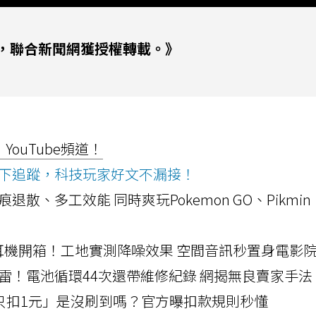
，聯合新聞網獲授權轉載。》
ouTube頻道！
ws按下追蹤，科技玩家好文不漏接！
a開箱！摺痕退散、多工效能 同時爽玩Pokemon GO、Pikmin
LLEXION耳機開箱！工地實測降噪效果 空間音訊秒置身電影
雷！電池循環44次還帶維修紀錄 網揭無良賣家手法
北捷「只扣1元」是沒刷到嗎？官方曝扣款規則秒懂