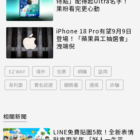
特點」配得起Ultra名字！
果粉看完更心動
iPhone 18 Pro有望9月9日
登場！「蘋果員工抽選會」
洩端倪
EZ WAY
境外
包裹
網購
盜用
易利委
實名認證
關務署
違規
詐騙
相關新聞
LINE免費貼圖5款！全新表情
貼爽用半年 「好人一生平