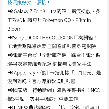
技玩家好文不漏接！
📢 Galaxy Z Fold8 Ultra開箱！摺痕退散、多
工效能 同時爽玩Pokemon GO、Pikmin
Bloom
📢Sony 1000X THE COLLEXION耳機開箱！
工地實測降噪效果 空間音訊秒置身電影院
📢電商平台買「全新庫存機」踩雷！電池循
環44次還帶維修紀錄 網揭無良賣家手法
📢 Apple Pay、信用卡搭北捷「只扣1元」是
沒刷到嗎？官方曝扣款規則秒懂
📢國家級「行動斷網」演習完整指引！NCC
揭3重點：勿用手機處理重要工作
📢 LINE免費貼圖4款！「蛤」字必下載爽用