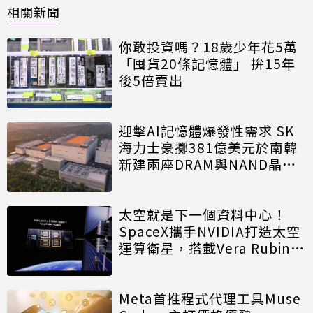
相關新聞
你敢投資嗎？18歲少年花5萬
「囤貨20條記憶體」 拚15年
後5倍賣出
迎擊AI記憶體爆發性需求 SK
海力士豪擲381億美元於南韓
新建兩座DRAM與NAND晶圓
廠
太空就是下一個資料中心！
SpaceX攜手NVIDIA打造太空
運算衛星，搭載Vera Rubin運
算模組
Meta首推程式代理工具Muse