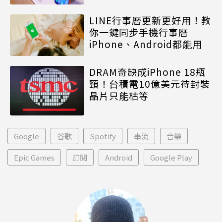
LINE行事曆更新更好用！教
你一鍵同步手機行事曆
iPhone、Android都能用
DRAM奇缺成iPhone 18瓶
頸！台積電10億美元待封裝
晶片只能枯等
Google
谷歌
Spotify
串流
音樂
Epic Games
訂閱
Android
Google Play