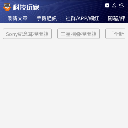
最新文章
手機通訊
社群/APP/網紅
開箱/評
Sony紀念耳機開箱
三星摺疊機開箱
「全新