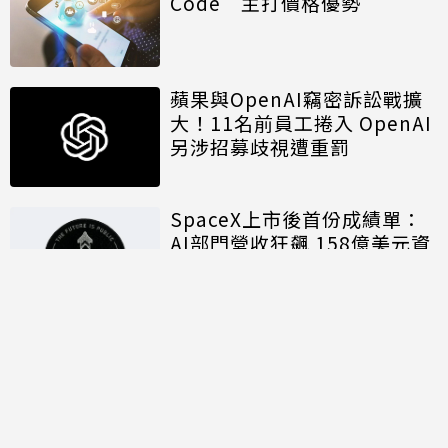
Code 主打價格優勢
蘋果與OpenAI竊密訴訟戰擴
大！11名前員工捲入 OpenAI
另涉招募歧視遭重罰
SpaceX上市後首份成績單：
AI部門營收狂飆 158億美元資
本支出揭露算力軍備代價
討論區
共有
0
則留言