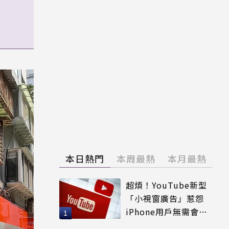
本日熱門
本周最熱
本月最熱
超煩！YouTube新型
「小視窗廣告」惹怨
iPhone用戶無需會員
輕鬆解決