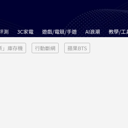
評測
3C家電
遊戲/電競/手遊
AI浪潮
教學/工
新」庫存機
行動斷網
蘋果BTS