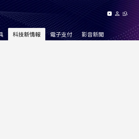
具
科技新情報
電子支付
影音新聞