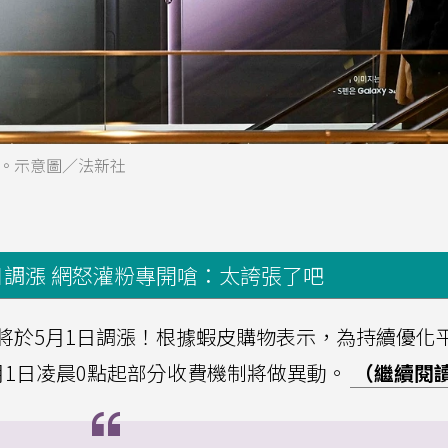
列新機。示意圖／法新社
日調漲 網怒灌粉專開嗆：太誇張了吧
將於5月1日調漲！根據蝦皮購物表示，為持續優化
月1日凌晨0點起部分收費機制將做異動。
（繼續閱