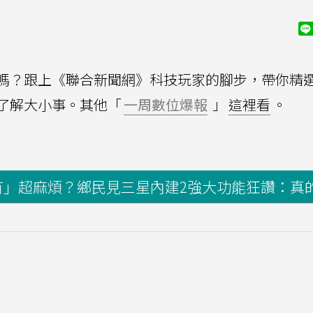
嗎？跟上《聯合新聞網》科技玩家的腳步，帶你精
了解大小事。其他「
一周數位爆報
」
這裡看
。
沒有」超麻煩？鄉民見三星內建2強大功能狂讚：真