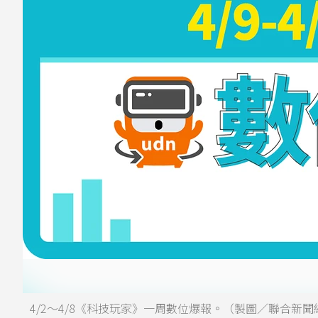
4/2～4/8《科技玩家》一周數位爆報。（製圖／聯合新聞