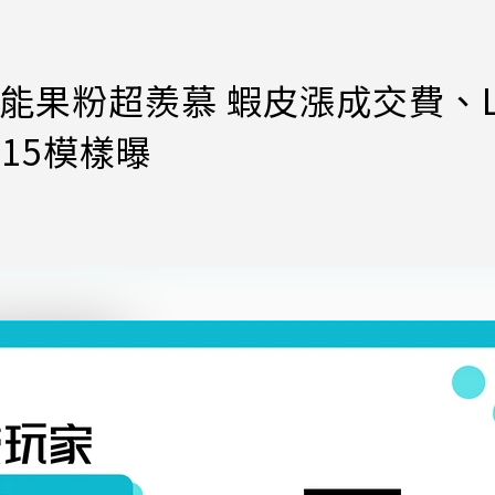
能果粉超羨慕 蝦皮漲成交費、L
 15模樣曝