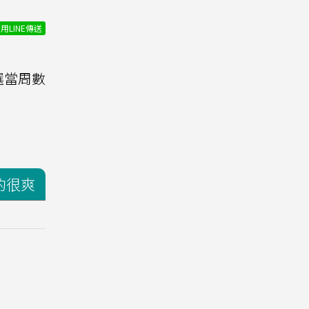
用LINE傳送
選當周數
的很爽