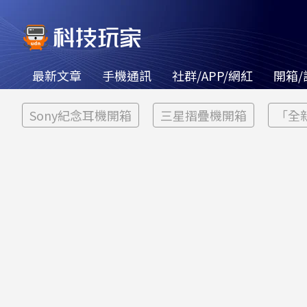
最新文章
手機通訊
社群/APP/網紅
開箱/
Sony紀念耳機開箱
三星摺疊機開箱
「全