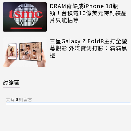
DRAM奇缺成iPhone 18瓶
頸！台積電10億美元待封裝晶
片只能枯等
三星Galaxy Z Fold8主打全螢
幕觀影 外媒實測打臉：滿滿黑
邊
討論區
共有
0
則留言