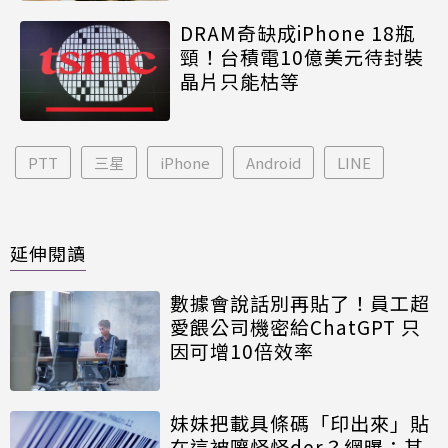
DRAM奇缺成iPhone 18瓶
頸！台積電10億美元待封裝
晶片只能枯等
PTT
三星
iPhone
Android
LINE
延伸閱讀
數據會說話別再貼了！員工超
愛餵公司機密給ChatGPT 只
因可增10倍效率
妹妹把載具條碼「印出來」貼
在這被嚷怪怪der？網曝：其