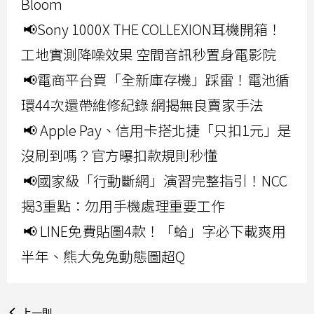
Bloom
📢Sony 1000X THE COLLEXION耳機開箱！
工地實測降噪效果 空間音訊秒置身電影院
📢電商平台買「全新庫存機」踩雷！電池循
環44次還帶維修紀錄 網揭無良賣家手法
📢 Apple Pay、信用卡搭北捷「只扣1元」是
沒刷到嗎？官方曝扣款規則秒懂
📢國家級「行動斷網」演習完整指引！NCC
揭3重點：勿用手機處理重要工作
📢 LINE免費貼圖4款！「蛤」字必下載爽用
半年、熊大兔兔動態圖超Q
上一則