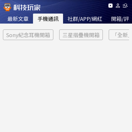
最新文章
手機通訊
社群/APP/網紅
開箱/評
Sony紀念耳機開箱
三星摺疊機開箱
「全新