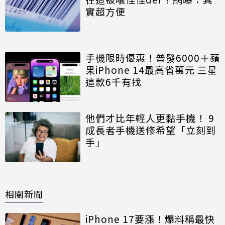
實超方便
手機限時優惠！普發6000＋蘋
果iPhone 14最高省萬元 三星
這款6千有找
他們才比年輕人更黏手機！ 9
成長者手機送修希望「立刻到
手」
相關新聞
iPhone 17要漲！爆料稱最快