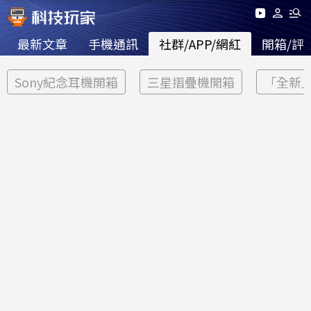
最新文章
手機通訊
社群/APP/網紅
開箱/評
Sony紀念耳機開箱
三星摺疊機開箱
「全新