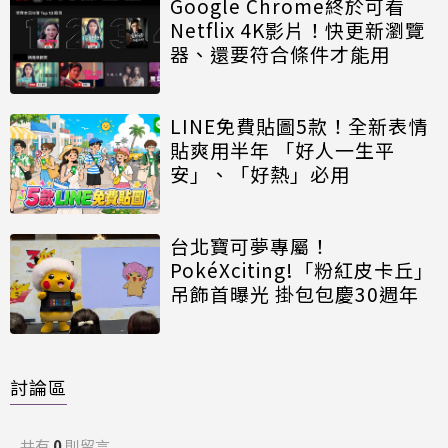
Google Chrome終於可看
Netflix 4K影片！快更新瀏覽
器、還要符合條件才能用
LINE免費貼圖5款！全新表情
貼爽用半年 「好人一生平
安」、「好熱」必用
台北寶可夢專屬！
PokéXciting!「粉紅皮卡丘」
吊飾首曝光 掛包包慶30週年
討論區
共有
0
則留言