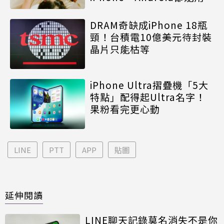
DRAM奇缺成iPhone 18瓶
頸！台積電10億美元待封裝
晶片只能枯等
iPhone Ultra摺疊機「5大
特點」配得起Ultra名字！
果粉看完更心動
LINE
PTT
APP
貼圖
延伸閱讀
LINE聊天記錄莫名消失不是你