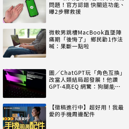
問題！官方認錯 快關這功能、
曝2步驟救援
微軟男跳槽MacBook直墜陣
痛期「後悔了」 鄉民勸1作法
喊：果斷一點啦
圖／ChatGPT玩「角色互換」
改當人類結局超發展！他讚
GPT-4高EQ 網驚：狗腿能力
超強
【徵稿進行中】超好用！我最
愛的手機周邊配件